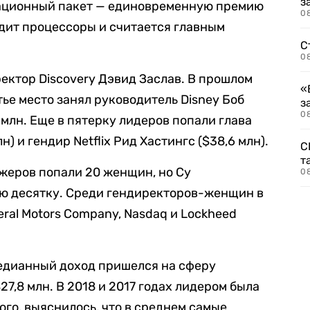
з
сационный пакет — единовременную премию
08
дит процессоры и считается главным
С
08
ектор Discovery Дэвид Заслав. В прошлом
«
тье место занял руководитель Disney Боб
з
08
 млн. Еще в пятерку лидеров попали глава
) и гендир Netflix Рид Хастингс ($38,6 млн).
С
т
джеров попали 20 женщин, но Су
0
ую десятку. Среди гендиректоров-женщин в
ral Motors Company, Nasdaq и Lockheed
медианный доход пришелся на сферу
7,8 млн. В 2018 и 2017 годах лидером была
ого, выяснилось, что в среднем самые