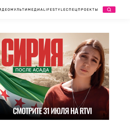
ИДЕО
МУЛЬТИМЕДИА
LIFESTYLE
СПЕЦПРОЕКТЫ