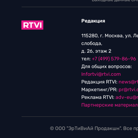
Редакция
115280, г. Москва, ул. 
слобода,
д. 26, этаж 2
тел:
+7 (499) 579-86-96
Для общих вопросов:
Infortvi@rtvi.com
Редакция RTVI:
news@rt
Маркетинг/PR:
pr@rtvi
Реклама RTVI:
adv-eu@r
Партнерские материа
© ООО "ЭрТиВиАй Продакшн". Все пр