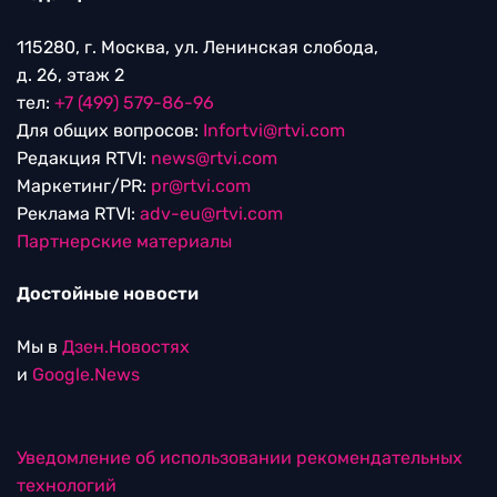
115280, г. Москва, ул. Ленинская слобода,
д. 26, этаж 2
тел:
+7 (499) 579-86-96
Для общих вопросов:
Infortvi@rtvi.com
Редакция RTVI:
news@rtvi.com
Маркетинг/PR:
pr@rtvi.com
Реклама RTVI:
adv-eu@rtvi.com
Партнерские материалы
Достойные новости
Мы в
Дзен.Новостях
и
Google.News
Уведомление об использовании рекомендательных
технологий