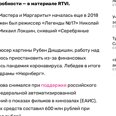
л
обности — в материале RTVI.
07
Мастера и Маргариты» началась еще в 2018
У
э
олжен был режиссер «Легенды №17» Николай
07
л Михаил Локшин, снявший «Серебряные
Т
С
07
юсер картины Рубен Дишдишян, работу над
ось приостановить из-за финансовых
«
а
ась пандемия коронавируса. Лебедев в итоге
07
 драмы «Нюрнберг».
кова снимался при
поддержке
российского
федеральной автоматизированной
й о показах фильмов в кинозалах (ЕАИС),
 средств составил 600 млн рублей при