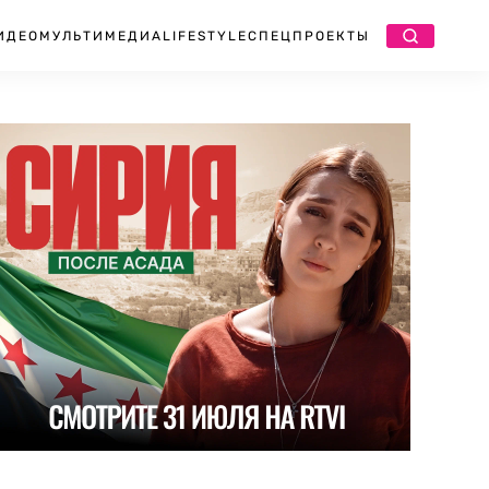
ИДЕО
МУЛЬТИМЕДИА
LIFESTYLE
СПЕЦПРОЕКТЫ