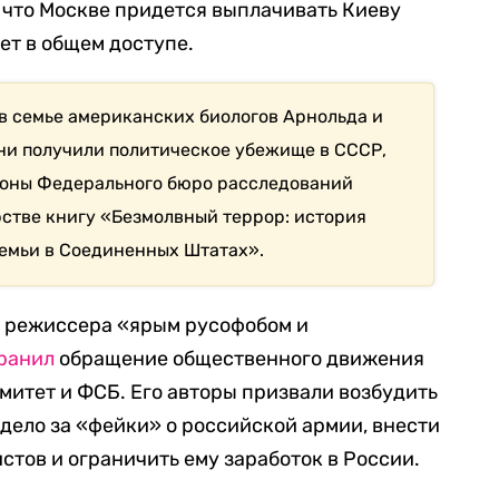
, что Москве придется выплачивать Киеву
ет в общем доступе.
в семье американских биологов Арнольда и
они получили политическое убежище в СССР,
роны Федерального бюро расследований
рстве книгу «Безмолвный террор: история
емьи в Соединенных Штатах».
л
режиссера «ярым русофобом и
ранил
обращение общественного движения
митет и ФСБ. Его авторы призвали возбудить
дело за «фейки» о российской армии, внести
стов и ограничить ему заработок в России.