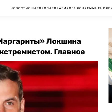
НОВОСТИ
США
ЕВРОПА
ЕВРАЗИЯ
ОБЪЯСНЯЕМ
МНЕНИЯ
В
 Маргариты» Локшина
кстремистом. Главное