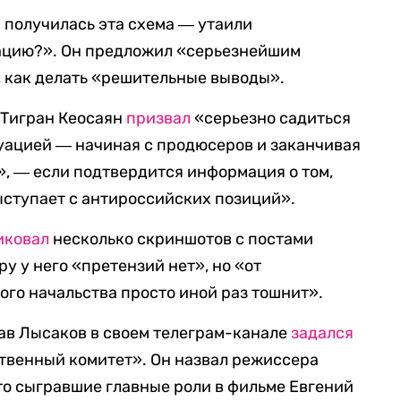
к получилась эта схема ― утаили
ацию?». Он предложил «серьезнейшим
, как делать «решительные выводы».
 Тигран Кеосаян
призвал
«серьезно садиться
итуацией ― начиная с продюсеров и заканчивая
, ― если подтвердится информация о том,
ыступает с антироссийских позиций».
иковал
несколько скриншотов с постами
ру у него «претензий нет», но «от
го начальства просто иной раз тошнит».
ав Лысаков в своем телеграм-канале
задался
твенный комитет». Он назвал режиссера
то сыгравшие главные роли в фильме Евгений