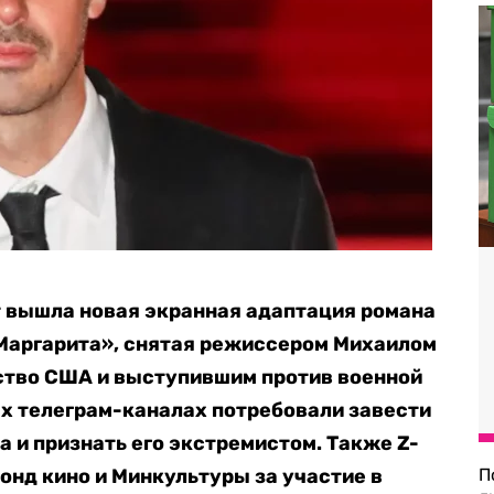
т вышла новая экранная адаптация романа
 Маргарита», снятая режиссером Михаилом
тво США и выступившим против
военной
ых телеграм-каналах потребовали завести
 и признать его экстремистом. Также Z-
нд кино и Минкультуры за участие в
П