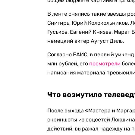
общем бюджете картины в 1,2 мл
В ленте снялись такие звезды ро
Снигирь, Юрий Колокольников, Л
Гуськов, Евгений Князев, Марат 
немецкий актер Аугуст Диль.
Согласно ЕАИС, в первый уикен
млн рублей, его
посмотрели
боле
написания материала превысили
Что возмутило телевед
После выхода «Мастера и Марга
скриншоты из соцсетей Локшина,
действий, выражал надежду на п