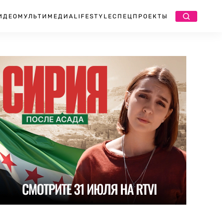
ИДЕО
МУЛЬТИМЕДИА
LIFESTYLE
СПЕЦПРОЕКТЫ