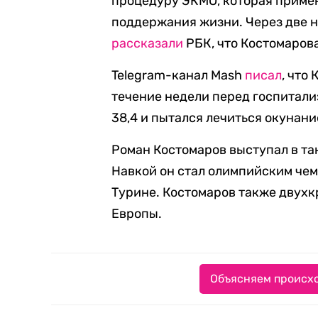
процедуру ЭКМО, которая примен
поддержания жизни. Через две 
рассказали
РБК, что Костомаров
Telegram-канал Mash
писал
, что
течение недели перед госпитали
38,4 и пытался лечиться окунани
Роман Костомаров выступал в тан
Навкой он стал олимпийским чем
Турине. Костомаров также двух
Европы.
Объясняем происхо