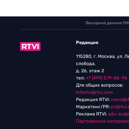
Выходные данные СМ
Редакция
115280, г. Москва, ул. 
слобода,
д. 26, этаж 2
тел:
+7 (499) 579-86-96
Для общих вопросов:
Infortvi@rtvi.com
Редакция RTVI:
news@rt
Маркетинг/PR:
pr@rtvi
Реклама RTVI:
adv-eu@r
Партнерские материа