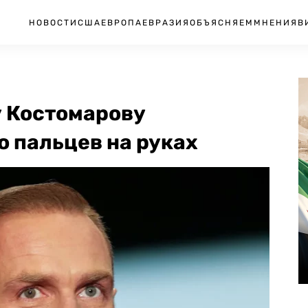
НОВОСТИ
США
ЕВРОПА
ЕВРАЗИЯ
ОБЪЯСНЯЕМ
МНЕНИЯ
В
у Костомарову
 пальцев на руках