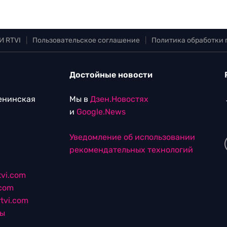
И RTVI
|
Пользовательское соглашение
|
Политика обработки
Достойные новости
Ленинская
Мы в
Дзен.Новостях
и
Google.News
Уведомление об использовании
рекомендательных технологий
vi.com
.com
tvi.com
лы