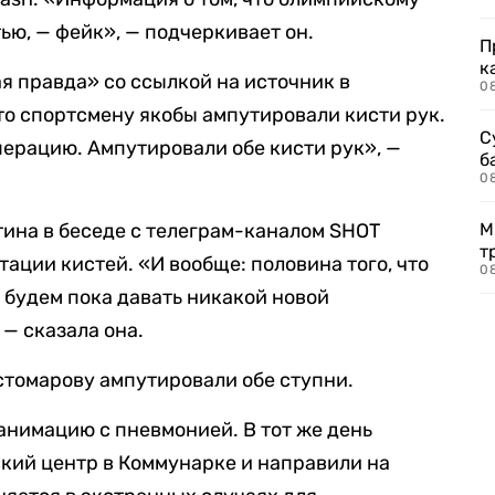
ью, — фейк», — подчеркивает он.
П
к
я правда» со ссылкой на источник в
0
что спортсмену якобы ампутировали кисти рук.
С
ерацию. Ампутировали обе кисти рук», —
б
0
ина в беседе с телеграм-каналом SHOT
М
т
ции кистей. «И вообще: половина того, что
0
 будем пока давать никакой новой
— сказала она.
остомарову ампутировали обе ступни.
анимацию с пневмонией. В тот же день
кий центр в Коммунарке и направили на