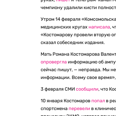
чемпиону удалили кисти полност
Утром 14 февраля «Комсомольска
медицинских кругах
написала
, 
«Костомарову провели вторую оп
сказал собеседник издания.
Мать Романа Костомарова Валент
опровергла
информацию об ампута
сейчас пишут, — неправда. Мы не
информации. Всему свое время», 
3 февраля СМИ
сообщили
, что К
10 января Костомаров
попал
в ре
спортсмена
перевели
в клиничес