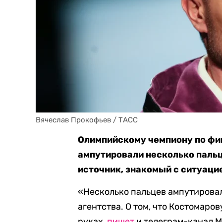
Вячеслав Прокофьев / ТАСС
Олимпийскому чемпиону по фи
ампутировали несколько пальц
источник, знакомый с ситуаци
«Несколько пальцев ампутировали
агентства. О том, что Костомаро
руках,
пишет
и телеграм-канал M