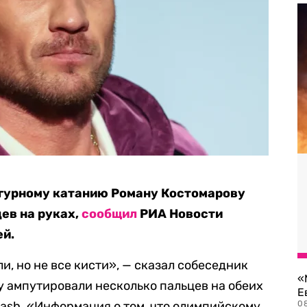
гурному катанию Роману Костомарову
ев на руках,
сообщил
РИА Новости
ей.
, но не все кисти», — сказал собеседник
«
ву ампутировали несколько пальцев на обеих
Е
ash. «Информация о том, что олимпийскому
0