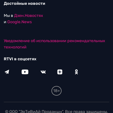
Достойные новости
Мы в
Дзен.Новостях
и
Google.News
Уведомление об использовании рекомендательных
технологий
RTVI в соцсетях
18+
© ООО "ЭрТиВиАй Продакшн". Все права защищены.