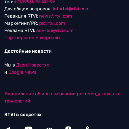
тел:
+7 (499) 579-86-96
Для общих вопросов:
Infortvi@rtvi.com
Редакция RTVI:
news@rtvi.com
Маркетинг/PR:
pr@rtvi.com
Реклама RTVI:
adv-eu@rtvi.com
Партнерские материалы
Достойные новости
Мы в
Дзен.Новостях
и
Google.News
Уведомление об использовании рекомендательных
технологий
RTVI в соцсетях