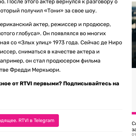
о. После этого актер вернулся к разговору о
оторый получил «Тони» за свое шоу.
ериканский актер, режиссер и продюсер,
отого глобуса». Он появлялся во многих
ая со «Злых улиц» 1973 года. Сейчас де Ниро
иссер, сниматься в качестве актера и
апример, он стал продюсером фильма
стве Фредди Меркьюри.
жное от RTVI первыми? Подписывайтесь на
дящее. RTVI в Telegram
С
з
0