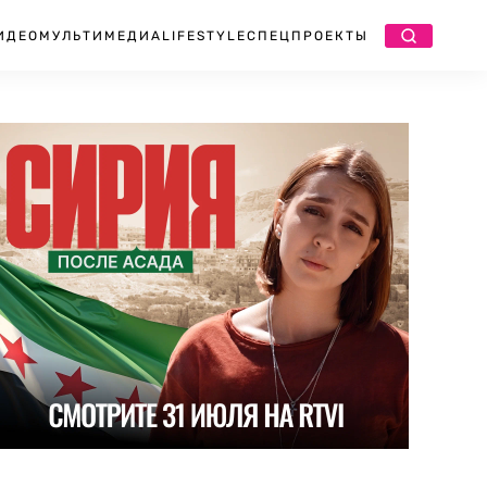
ИДЕО
МУЛЬТИМЕДИА
LIFESTYLE
СПЕЦПРОЕКТЫ