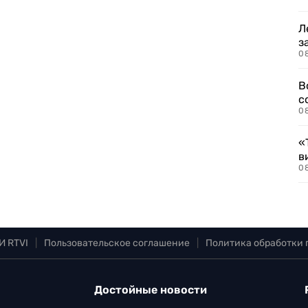
Л
з
0
В
с
0
«
в
0
И RTVI
|
Пользовательское соглашение
|
Политика обработки
Достойные новости