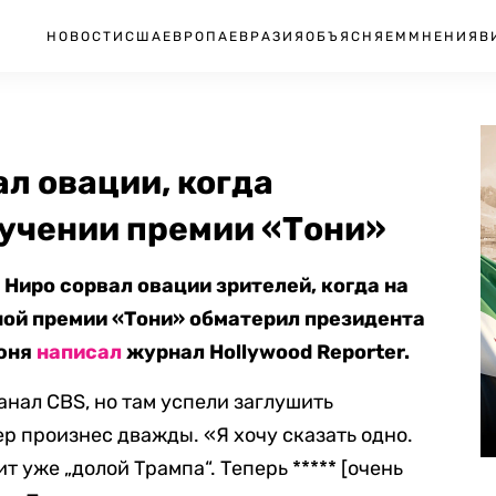
НОВОСТИ
США
ЕВРОПА
ЕВРАЗИЯ
ОБЪЯСНЯЕМ
МНЕНИЯ
В
ал овации, когда
ручении премии «Тони»
Ниро сорвал овации зрителей, когда на
ной премии «Тони» обматерил президента
июня
написал
журнал Hollywood Reporter.
нал CBS, но там успели заглушить
р произнес дважды. «Я хочу сказать одно.
ит уже „долой Трампа“. Теперь ***** [очень