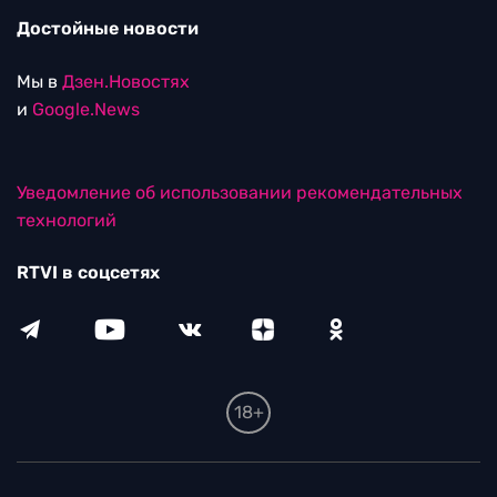
Достойные новости
Мы в
Дзен.Новостях
и
Google.News
Уведомление об использовании рекомендательных
технологий
RTVI в соцсетях
18+