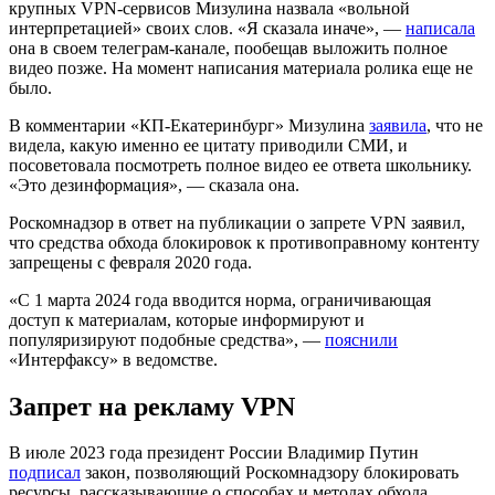
крупных VPN-сервисов Мизулина назвала «вольной
интерпретацией» своих слов. «Я сказала иначе», —
написала
она в своем телеграм-канале, пообещав выложить полное
видео позже. На момент написания материала ролика еще не
было.
В комментарии «КП-Екатеринбург» Мизулина
заявила
, что не
видела, какую именно ее цитату приводили СМИ, и
посоветовала посмотреть полное видео ее ответа школьнику.
«Это дезинформация», ― сказала она.
Роскомнадзор в ответ на публикации о запрете VPN заявил,
что средства обхода блокировок к противоправному контенту
запрещены с февраля 2020 года.
«С 1 марта 2024 года вводится норма, ограничивающая
доступ к материалам, которые информируют и
популяризируют подобные средства», ―
пояснили
«Интерфаксу» в ведомстве.
Запрет на рекламу VPN
В июле 2023 года президент России Владимир Путин
подписал
закон, позволяющий Роскомнадзору блокировать
ресурсы, рассказывающие о способах и методах обхода