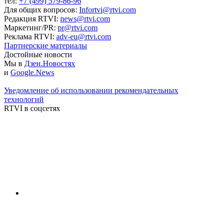
тел:
+7 (499) 579-86-96
Для общих вопросов:
Infortvi@rtvi.com
Редакция RTVI:
news@rtvi.com
Маркетинг/PR:
pr@rtvi.com
Реклама RTVI:
adv-eu@rtvi.com
Партнерские материалы
Достойные новости
Мы в
Дзен.Новостях
и
Google.News
Уведомление об использовании рекомендательных
технологий
RTVI в соцсетях