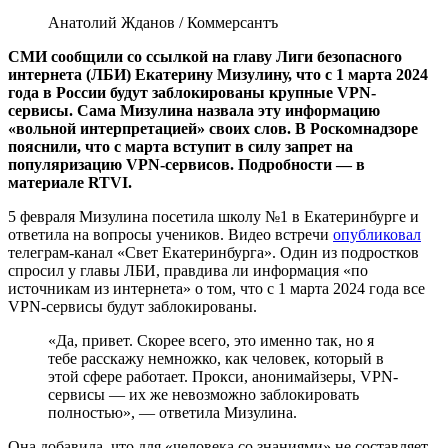
Анатолий Жданов / Коммерсантъ
СМИ сообщили со ссылкой на главу Лиги безопасного
интернета (ЛБИ) Екатерину Мизулину, что с 1 марта 2024
года в России будут заблокированы крупные VPN-
сервисы. Сама Мизулина назвала эту информацию
«вольной интерпретацией» своих слов. В Роскомнадзоре
пояснили, что с марта вступит в силу запрет на
популяризацию VPN-сервисов. Подробности — в
материале RTVI.
5 февраля Мизулина посетила школу №1 в Екатеринбурге и
ответила на вопросы учеников. Видео встречи
опубликовал
телеграм-канал «Свет Екатеринбурга». Один из подростков
спросил у главы ЛБИ, правдива ли информация «по
источникам из интернета» о том, что с 1 марта 2024 года все
VPN-сервисы будут заблокированы.
«Да, привет. Скорее всего, это именно так, но я
тебе расскажу немножко, как человек, который в
этой сфере работает. Прокси, анонимайзеры, VPN-
сервисы — их же невозможно заблокировать
полностью», ― ответила Мизулина.
Она добавила, что для «человека со знаниями» не составляет