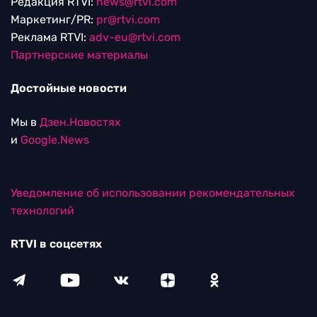
Редакция RTVI:
news@rtvi.com
Маркетинг/PR:
pr@rtvi.com
Реклама RTVI:
adv-eu@rtvi.com
Партнерские материалы
Достойные новости
Мы в
Дзен.Новостях
и
Google.News
Уведомление об использовании рекомендательных
технологий
RTVI в соцсетях