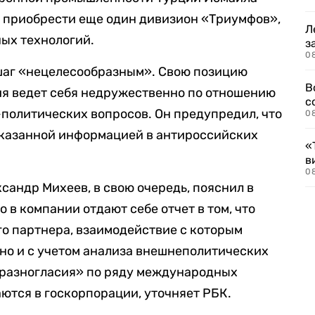
и приобрести еще один дивизион «Триумфов»,
Л
ых технологий.
з
0
 шаг «нецелесообразным». Свою позицию
В
ция ведет себя недружественно по отношению
с
политических вопросов. Он предупредил, что
0
указанной информацией в антироссийских
«
в
0
сандр Михеев, в свою очередь, пояснил в
о в компании отдают себе отчет в том, что
го партнера, взаимодействие с которым
но и с учетом анализа внешнеполитических
 «разногласия» по ряду международных
аются в госкорпорации, уточняет РБК.