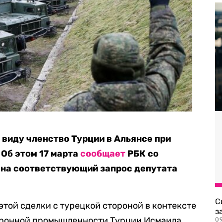
 виду членство Турции в Альянсе при
Об этом 17 марта
сообщает
РБК со
 на соответствующий запрос депутата
С
этой сделки с турецкой стороной в контексте
з
оронной промышленности Турции Исмаила
0