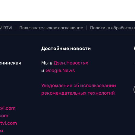
И RTVI
|
Пользовательское соглашение
|
Политика обработки
Достойные новости
Ленинская
Мы в
Дзен.Новостях
и
Google.News
Уведомление об использовании
рекомендательных технологий
vi.com
.com
tvi.com
лы