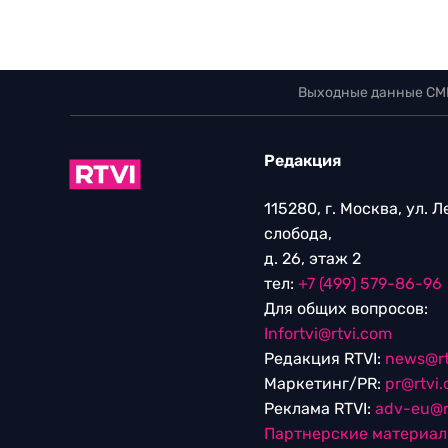
Выходные данные СМ
Редакция
115280, г. Москва, ул. 
слобода,
д. 26, этаж 2
тел:
+7 (499) 579-86-96
Для общих вопросов:
Infortvi@rtvi.com
Редакция RTVI:
news@rt
Маркетинг/PR:
pr@rtvi
Реклама RTVI:
adv-eu@r
Партнерские материа