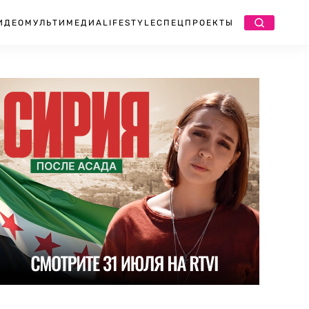
ИДЕО
МУЛЬТИМЕДИА
LIFESTYLE
СПЕЦПРОЕКТЫ