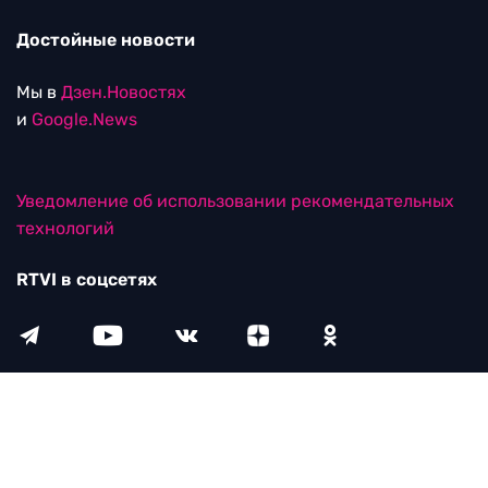
Достойные новости
Мы в
Дзен.Новостях
и
Google.News
Уведомление об использовании рекомендательных
технологий
RTVI в соцсетях
18+