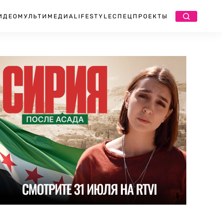
ИДЕО
МУЛЬТИМЕДИА
LIFESTYLE
СПЕЦПРОЕКТЫ