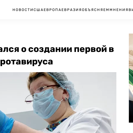
НОВОСТИ
США
ЕВРОПА
ЕВРАЗИЯ
ОБЪЯСНЯЕМ
МНЕНИЯ
В
лся о создании первой в
 ротавируса