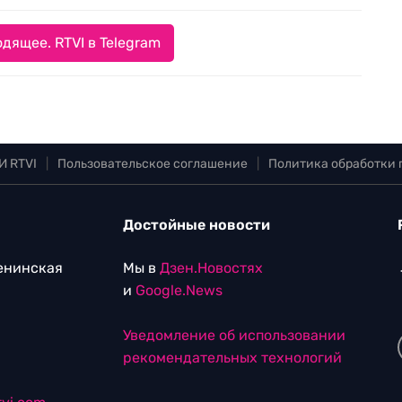
дящее. RTVI в Telegram
И RTVI
|
Пользовательское соглашение
|
Политика обработки
Достойные новости
Ленинская
Мы в
Дзен.Новостях
и
Google.News
Уведомление об использовании
рекомендательных технологий