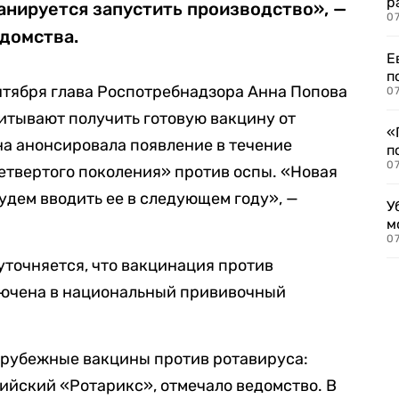
р
ланируется запустить производство», —
07
домства.
Е
п
нтября глава Роспотребнадзора Анна Попова
07
читывают получить готовую вакцину от
«
она анонсировала появление в течение
п
07
етвертого поколения» против оспы. «Новая
удем вводить ее в следующем году», —
У
м
07
точняется, что вакцинация против
лючена в национальный прививочный
рубежные вакцины против ротавируса:
ийский «Ротарикс», отмечало ведомство. В