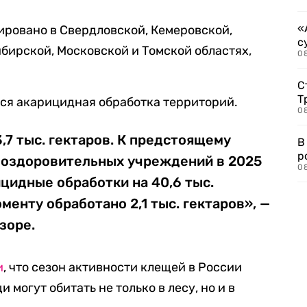
«
ировано в Свердловской, Кемеровской,
с
бирской, Московской и Томской областях,
08
С
Т
ся акарицидная обработка территорий.
08
,7 тыс. гектаров. К предстоящему
В
р
 оздоровительных учреждений в 2025
08
цидные обработки на 40,6 тыс.
менту обработано 2,1 тыс. гектаров», —
зоре.
и
, что сезон активности клещей в России
и могут обитать не только в лесу, но и в