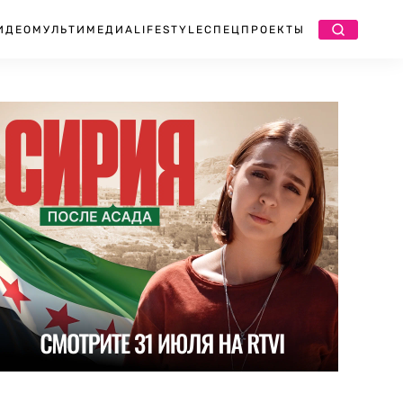
ИДЕО
МУЛЬТИМЕДИА
LIFESTYLE
СПЕЦПРОЕКТЫ