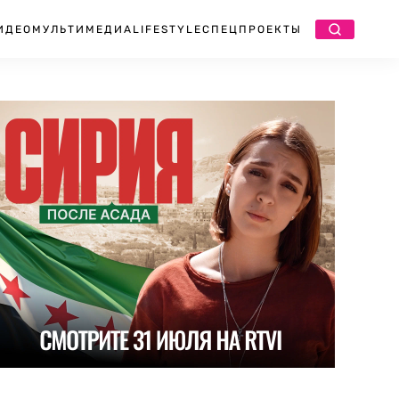
ИДЕО
МУЛЬТИМЕДИА
LIFESTYLE
СПЕЦПРОЕКТЫ