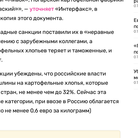
р
07
вский»», —
уточняет
«Интерфакс», в
копия этого документа.
Е
п
падные санкции поставили их в «неравные
07
нению с зарубежными коллегами, а
«
офельных хлопьев теряет и таможенные, и
п
07
.
У
кции убеждены, что российские власти
м
лины на картофельные хлопья, которые
07
тран, не менее чем до 32%. Сейчас эта
е категории, при ввозе в Россию облагается
о не менее 0,6 евро за килограмм)