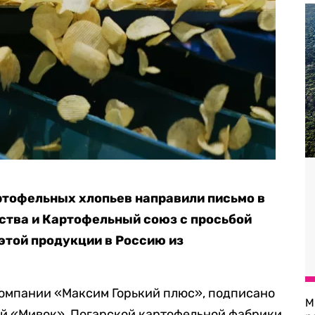
ртофельных хлопьев направили письмо в
ства и Картофельный союз с просьбой
 этой продукции в Россию из
компании «Максим Горький плюс», подписано
М
й «Мивок», Погарской картофельной фабрики