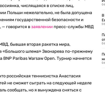
И
0
оссиянка, числящаяся в списке лиц,
рии Польши нежелательно, не была допущена
В
жениям государственной безопасности и
Е
06
 — говорится в
заявлении
пресс-службы МВД
П
о
МВД, бывшая вторая ракетка мира,
06
в «Большого шлема» Звонарева по-прежнему
П
а BNP Paribas Warsaw Open. Турнир начнется
м
06
 что российская теннисистка Анастасия
тей не сможет сыграть на следующей неделе
аль сообщать, но я вынуждена сняться с