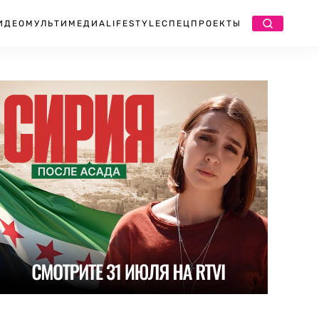
ИДЕО
МУЛЬТИМЕДИА
LIFESTYLE
СПЕЦПРОЕКТЫ