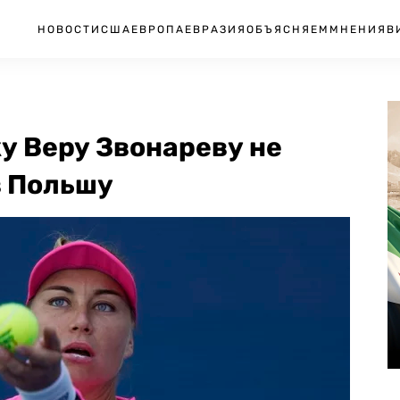
НОВОСТИ
США
ЕВРОПА
ЕВРАЗИЯ
ОБЪЯСНЯЕМ
МНЕНИЯ
В
у Веру Звонареву не
в Польшу