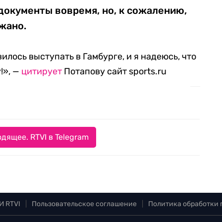
документы вовремя, но, к сожалению,
жано.
илось выступать в Гамбурге, и я надеюсь, что
!», —
цитирует
Потапову сайт sports.ru
дящее. RTVI в Telegram
И RTVI
|
Пользовательское соглашение
|
Политика обработки