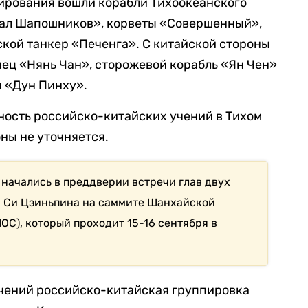
лирования вошли корабли Тихоокеанского
ршал Шапошников», корветы «Совершенный»,
ской танкер «Печенга». С китайской стороны
ец «Нянь Чан», сторожевой корабль «Ян Чен»
я «Дун Пинху».
ость российско-китайских учений в Тихом
ны не уточняется.
 начались в преддверии встречи глав двух
и Си Цзиньпина на саммите Шанхайской
ОС), который проходит 15-16 сентября в
 учений российско-китайская группировка