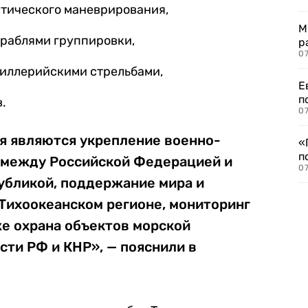
ктического маневрирования,
М
ораблями группировки,
р
07
тиллерийскими стрельбами,
Е
п
.
07
я являются укрепление военно-
«
п
 между Российской Федерацией и
07
убликой, поддержание мира и
Тихоокеанском регионе, мониторинг
же охрана объектов морской
ти РФ и КНР», — пояснили в