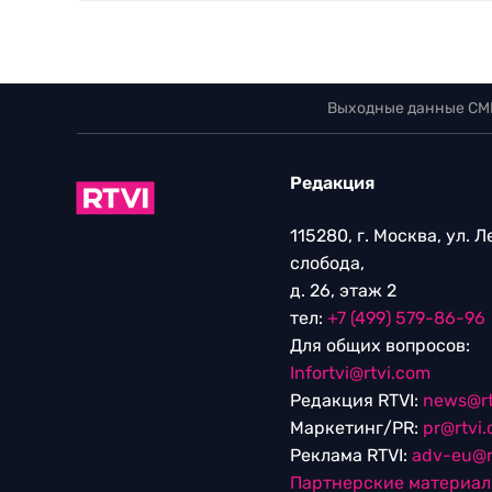
Выходные данные СМ
Редакция
115280, г. Москва, ул. 
слобода,
д. 26, этаж 2
тел:
+7 (499) 579-86-96
Для общих вопросов:
Infortvi@rtvi.com
Редакция RTVI:
news@rt
Маркетинг/PR:
pr@rtvi
Реклама RTVI:
adv-eu@r
Партнерские материа