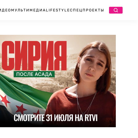
ИДЕО
МУЛЬТИМЕДИА
LIFESTYLE
СПЕЦПРОЕКТЫ