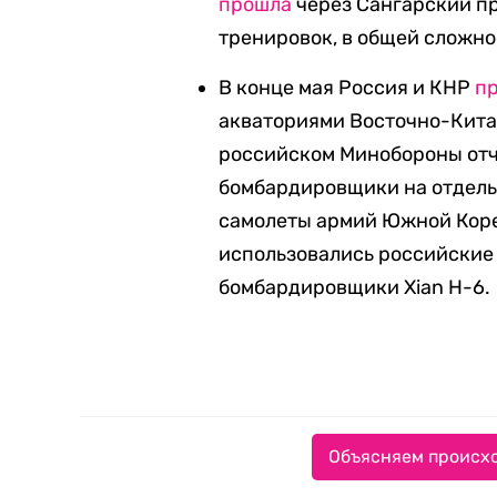
прошла
через Сангарский пр
тренировок, в общей сложно
В конце мая Россия и КНР
п
акваториями Восточно-Китай
российском Минобороны отчи
бомбардировщики на отдел
самолеты армий Южной Кореи
использовались российские
бомбардировщики Xian H-6.
Объясняем происхо