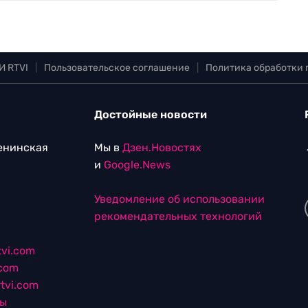
И RTVI
|
Пользовательское соглашение
|
Политика обработки
Достойные новости
Ленинская
Мы в
Дзен.Новостях
и
Google.News
Уведомление об использовании
рекомендательных технологий
vi.com
.com
tvi.com
лы