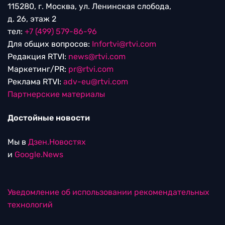
115280, г. Москва, ул. Ленинская слобода,
д. 26, этаж 2
тел:
+7 (499) 579-86-96
Для общих вопросов:
Infortvi@rtvi.com
Редакция RTVI:
news@rtvi.com
Маркетинг/PR:
pr@rtvi.com
Реклама RTVI:
adv-eu@rtvi.com
Партнерские материалы
Достойные новости
Мы в
Дзен.Новостях
и
Google.News
Уведомление об использовании рекомендательных
технологий