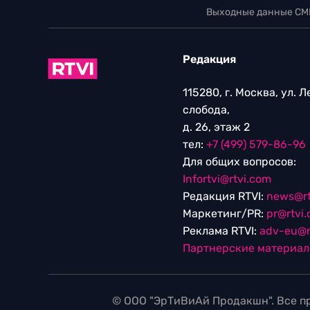
Выходные данные СМ
Редакция
115280, г. Москва, ул. 
слобода,
д. 26, этаж 2
тел:
+7 (499) 579-86-96
Для общих вопросов:
Infortvi@rtvi.com
Редакция RTVI:
news@rt
Маркетинг/PR:
pr@rtvi
Реклама RTVI:
adv-eu@r
Партнерские материа
© ООО "ЭрТиВиАй Продакшн". Все пр