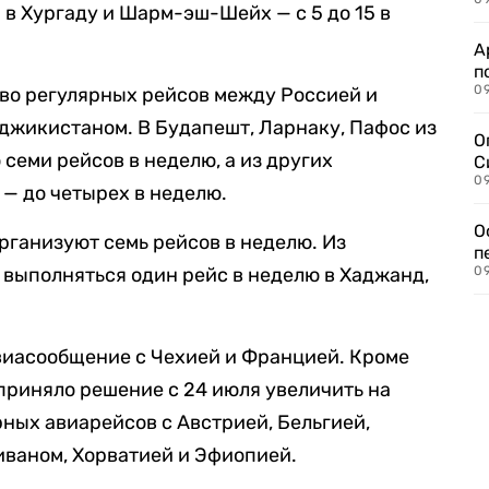
 в Хургаду и Шарм-эш-Шейх — с 5 до 15 в
А
п
09
тво регулярных рейсов между Россией и
аджикистаном. В Будапешт, Ларнаку, Пафос из
О
семи рейсов в неделю, а из других
С
09
 — до четырех в неделю.
О
рганизуют семь рейсов в неделю. Из
п
 выполняться один рейс в неделю в Хаджанд,
09
иасообщение с Чехией и Францией. Кроме
 приняло решение с 24 июля увеличить на
рных авиарейсов с Австрией, Бельгией,
Ливаном, Хорватией и Эфиопией.