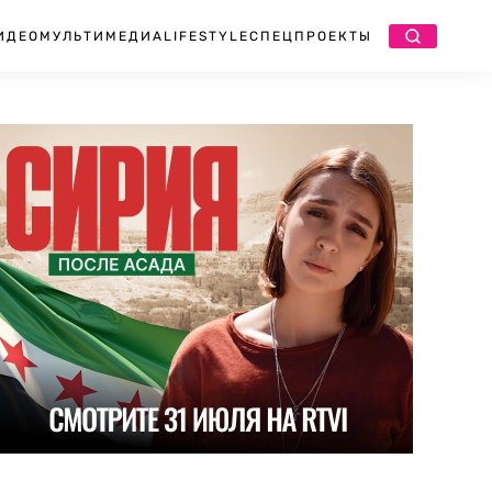
ИДЕО
МУЛЬТИМЕДИА
LIFESTYLE
СПЕЦПРОЕКТЫ