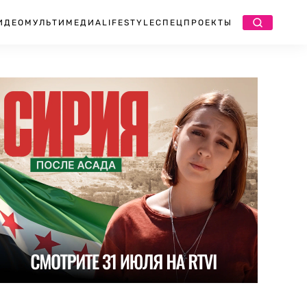
ИДЕО
МУЛЬТИМЕДИА
LIFESTYLE
СПЕЦПРОЕКТЫ