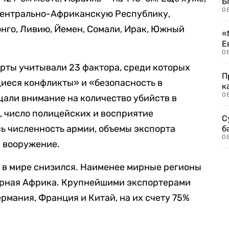
Б
0
Центрально-Африканскую Республику,
нго, Ливию, Йемен, Сомали, Ирак, Южный
«
Е
0
рты учитывали 23 фактора, среди которых
П
еся конфликты» и «безопасность в
к
0
али внимание на количество убийств в
, число полицейских и восприятие
С
ь численность армии, объемы экспорта
б
0
а вооружение.
 в мире снизился. Наименее мирные регионы
ерная Африка. Крупнейшими экспортерами
рмания, Франция и Китай, на их счету 75%