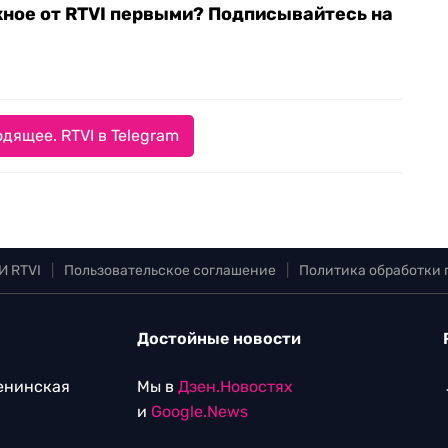
жное от RTVI первыми? Подписывайтесь на
дящее. RTVI в Telegram
И RTVI
|
Пользовательское соглашение
|
Политика обработки
Достойные новости
Ленинская
Мы в
Дзен.Новостях
и
Google.News