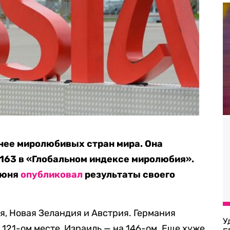
нее миролюбивых стран мира. Она
 163 в «Глобальном индексе миролюбия».
июня
опубликовал
результаты своего
я, Новая Зеландия и Австрия. Германия
У
 121-ом месте, Израиль — на 146-ом. Еще хуже,