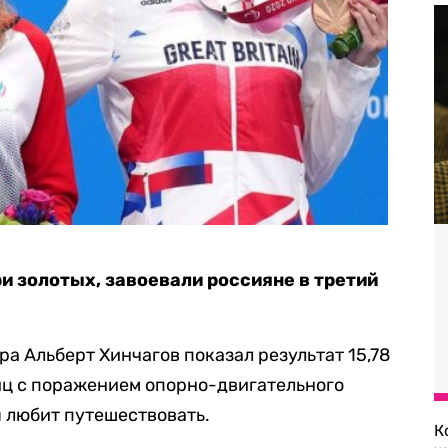
ри золотых, завоевали россияне в третий
ра Альберт Хинчагов показал результат 15,78
лиц с поражением опорно-двигательного
я любит путешествовать.
К