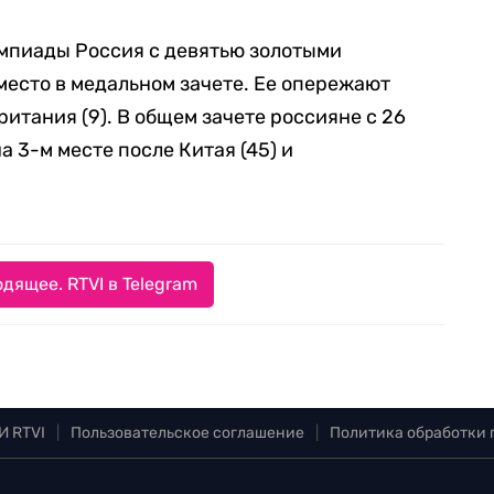
импиады Россия с девятью золотыми
место в медальном зачете. Ее опережают
ритания (9). В общем зачете россияне с 26
 3-м месте после Китая (45) и
дящее. RTVI в Telegram
И RTVI
|
Пользовательское соглашение
|
Политика обработки