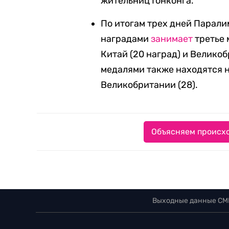
жительниц Гонконга.
По итогам трех дней Парал
наградами
занимает
третье 
Китай (20 наград) и Великоб
медалями также находятся на
Великобритании (28).
Объясняем происхо
Выходные данные СМ