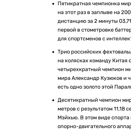
Пятикратная чемпионка мир
на этот раз в заплыве на 20
дистанцию за 2 минуты 03,7
первой в стометровке батте
для спортсменов с интелле
Трио российских фехтоваль
на колясках команду Китая 
четырехкратный чемпион ми
мира Александр Кузюков и 
есть одно золото этой Пара
Десятикратный чемпион мира
метров с результатом 11,18
Мэйхью. В этом виде спорт
опорно-двигательного аппа