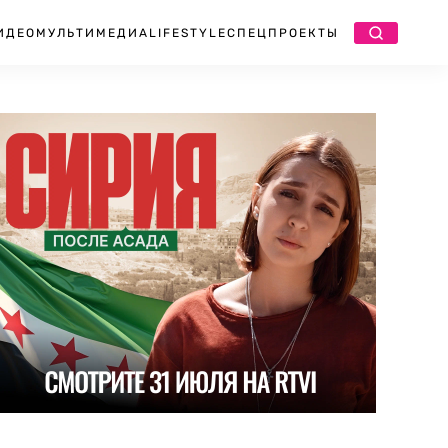
ИДЕО
МУЛЬТИМЕДИА
LIFESTYLE
СПЕЦПРОЕКТЫ