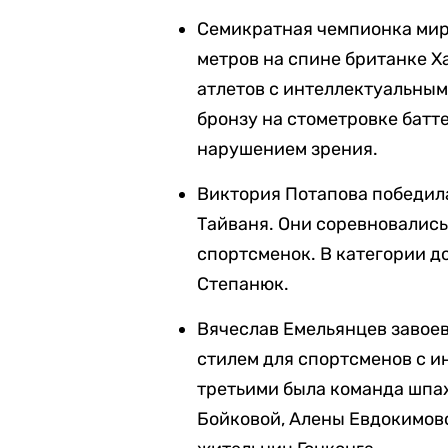
Семикратная чемпионка мира
метров на спине британке Х
атлетов с интеллектуальны
бронзу на стометровке батт
нарушением зрения.
Виктория Потапова победила
Тайваня. Они соревновались
спортсменок. В категории до
Степанюк.
Вячеслав Емельянцев завоев
стилем для спортсменов с 
третьими была команда шпа
Бойковой, Алены Евдокимово