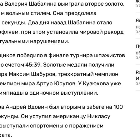
ж
а Валерия Шабалина выиграла второе золото,
0
0 м вольным стилем. Она преодолела
Я
1 секунды. Два дня назад Шабалина стало
п
рфляем, при этом установила мировой рекорд
0
ктуальными нарушениями.
П
о
щиков победило в финале турнира шпажистов
06
со счетом 45:39. Золотые медали получили
R
ра Максим Шабуров, трехкратный чемпион
И
чемпион мира Артур Юсупов. У Кузюкова уже
0
лимпиады в одиночном выступлении.
 Андрей Вдовин был вторым в забеге на 100
 секунды. Он уступил американцу Никласу
а выступали спортсмены с поражением
рата.