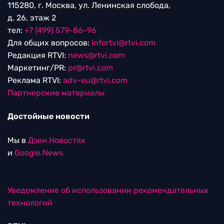
115280, г. Москва, ул. Ленинская слобода,
д. 26, этаж 2
тел:
+7 (499) 579-86-96
Для общих вопросов:
Infortvi@rtvi.com
Редакция RTVI:
news@rtvi.com
Маркетинг/PR:
pr@rtvi.com
Реклама RTVI:
adv-eu@rtvi.com
Партнерские материалы
Достойные новости
Мы в
Дзен.Новостях
и
Google.News
Уведомление об использовании рекомендательных
технологий