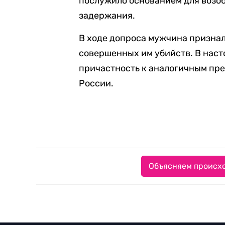
послужило основанием для возо
задержания.
В ходе допроса мужчина признал
совершенных им убийств. В нас
причастность к аналогичным пре
России.
Объясняем происхо