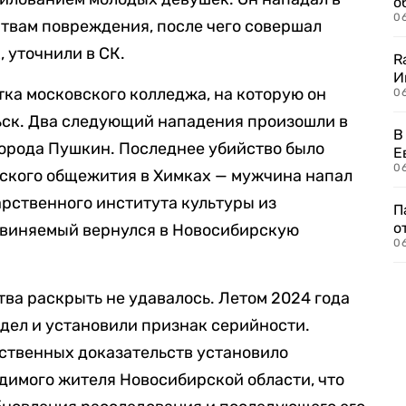
о
06
ртвам повреждения, после чего совершал
, уточнили в СК.
R
И
тка московского колледжа, на которую он
0
ьск. Два следующий нападения произошли в
В
города Пушкин. Последнее убийство было
Е
06
еского общежития в Химках — мужчина напал
рственного института культуры из
П
о
обвиняемый вернулся в Новосибирскую
06
тва раскрыть не удавалось. Летом 2024 года
дел и установили признак серийности.
ственных доказательств установило
димого жителя Новосибирской области, что