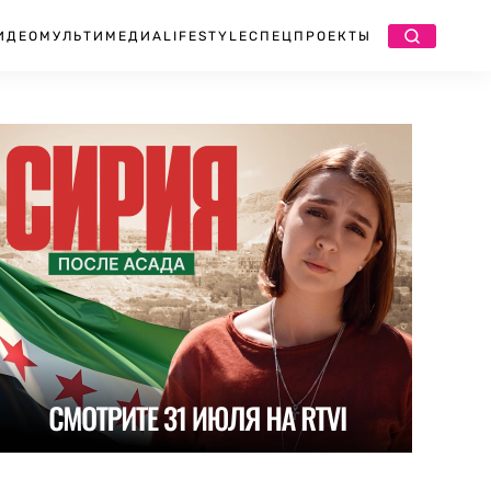
ИДЕО
МУЛЬТИМЕДИА
LIFESTYLE
СПЕЦПРОЕКТЫ