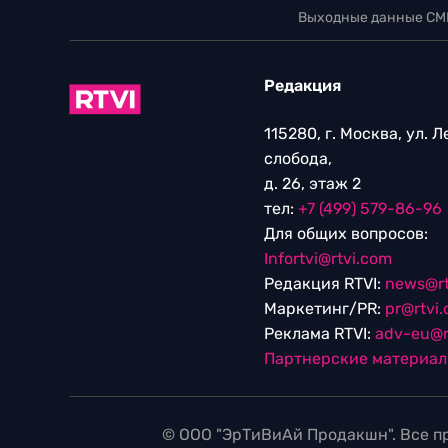
Выходные данные СМ
Редакция
115280, г. Москва, ул. 
слобода,
д. 26, этаж 2
тел:
+7 (499) 579-86-96
Для общих вопросов:
Infortvi@rtvi.com
Редакция RTVI:
news@rt
Маркетинг/PR:
pr@rtvi
Реклама RTVI:
adv-eu@r
Партнерские материа
© ООО "ЭрТиВиАй Продакшн". Все пр