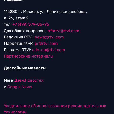
115280, г. Москва, ул. Ленинская слобода,
д. 26, этаж 2
тел:
+7 (499) 579-86-96
Для общих вопросов:
Infortvi@rtvi.com
Редакция RTVI:
news@rtvi.com
Маркетинг/PR:
pr@rtvi.com
Реклама RTVI:
adv-eu@rtvi.com
Партнерские материалы
Достойные новости
Мы в
Дзен.Новостях
и
Google.News
Уведомление об использовании рекомендательных
технологий