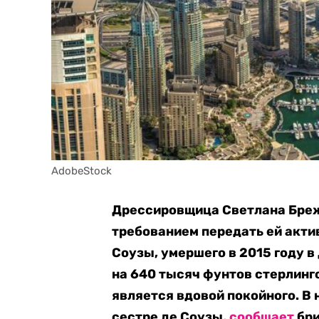
AdobeStock
Дрессировщица Светлана Бреж
требованием передать ей акти
Соузы, умершего в 2015 году в
на 640 тысяч фунтов стерлинго
является вдовой покойного. В
сестре де Соузы,
сообщает
бри