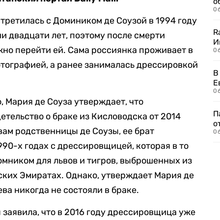
о
06
третилась с Домиником де Соузой в 1994 году
R
и двадцати лет, поэтому после смерти
И
но перейти ей. Сама россиянка проживает в
0
отографией, а ранее занималась дрессировкой
В
Е
06
, Мария де Соуза утверждает, что
П
тельство о браке из Кисловодска от 2014
о
вам родственницы де Соузы, ее брат
06
990-х годах с дрессировщицей, которая в то
мником для львов и тигров, выброшенных из
ких Эмиратах. Однако, утверждает Мария де
ева никогда не состояли в браке.
 заявила, что в 2016 году дрессировщица уже