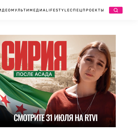
ИДЕО
МУЛЬТИМЕДИА
LIFESTYLE
СПЕЦПРОЕКТЫ