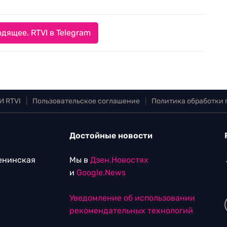
дящее. RTVI в Telegram
И RTVI
|
Пользовательское соглашение
|
Политика обработки
Достойные новости
Ленинская
Мы в
Дзен.Новостях
и
Google.News
Уведомление об использовании
рекомендательных технологий