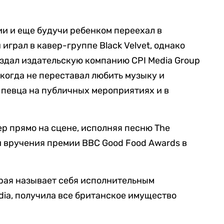
ии и еще будучи ребенком переехал в
играл в кавер-группе Black Velvet, однако
оздал издательскую компанию CPI Media Group
икогда не переставал любить музыку и
 певца на публичных мероприятиях и в
ер прямо на сцене, исполняя песню The
и вручения премии BBC Good Food Awards в
торая называет себя исполнительным
dia, получила все британское имущество