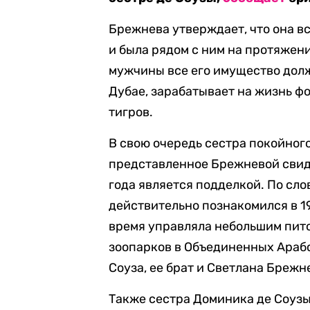
Брежнева утверждает, что она вс
и была рядом с ним на протяжени
мужчины все его имущество долж
Дубае, зарабатывает на жизнь ф
тигров.
В свою очередь сестра покойного
представленное Брежневой свиде
года является подделкой. По сло
действительно познакомился в 1
время управляла небольшим пито
зоопарков в Объединенных Арабс
Соуза, ее брат и Светлана Брежн
Также сестра Доминика де Соузы