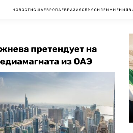
НОВОСТИ
США
ЕВРОПА
ЕВРАЗИЯ
ОБЪЯСНЯЕМ
МНЕНИЯ
В
жнева претендует на
медиамагната из ОАЭ