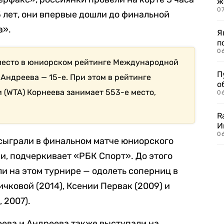
ж
0
5 лет, они впервые дошли до финальной
а».
Я
п
0
 место в юниорском рейтинге Международной
П
 Андреева — 15-е. При этом в рейтинге
о
(WTA) Корнеева занимает 553-е место,
06
R
И
0
сыграли в финальном матче юниорского
ии, подчеркивает «РБК Спорт». До этого
и на этом турнире — одолеть соперниц в
чковой (2014), Ксении Первак (2009) и
 2007).
ева и Андреева также выступали на