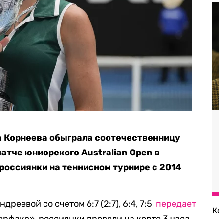
а Корнеева обыграла соотечественницу
атче юниорского Australian Open в
 россиянки на теннисном турнире с 2014
реевой со счетом 6:7 (2:7), 6:4, 7:5,
передает
К
рфакс», россиянки провели на корте 3 часа