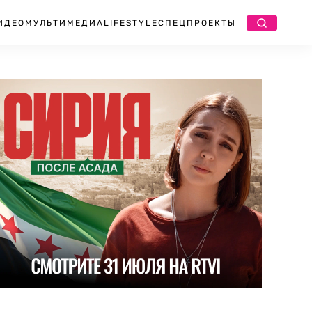
ИДЕО
МУЛЬТИМЕДИА
LIFESTYLE
СПЕЦПРОЕКТЫ