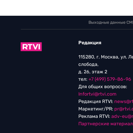
Выходные данные СМ
Редакция
115280, г. Москва, ул. 
слобода,
д. 26, этаж 2
тел:
+7 (499) 579-86-96
Для общих вопросов:
Infortvi@rtvi.com
Редакция RTVI:
news@rt
Маркетинг/PR:
pr@rtvi
Реклама RTVI:
adv-eu@r
Партнерские материа