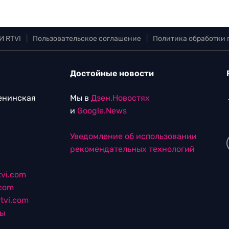
И RTVI
|
Пользовательское соглашение
|
Политика обработки
Достойные новости
Ленинская
Мы в
Дзен.Новостях
и
Google.News
Уведомление об использовании
рекомендательных технологий
vi.com
.com
tvi.com
лы