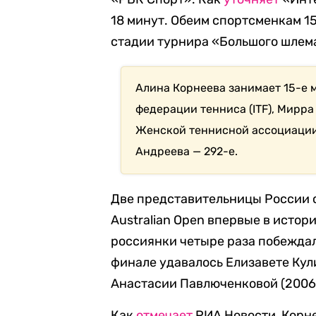
18 минут. Обеим спортсменкам 1
стадии турнира «Большого шлем
Алина Корнеева занимает 15-е
федерации тенниса (ITF), Мирра
Женской теннисной ассоциации 
Андреева — 292-е.
Две представительницы России 
Australian Open впервые в истор
россиянки четыре раза побеждал
финале удавалось Елизавете Кули
Анастасии Павлюченковой (2006,
Как
отмечает
РИА Новости, Корне