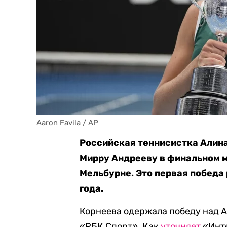
Aaron Favila / AP
Российская теннисистка Алин
Мирру Андрееву в финальном м
Мельбурне. Это первая победа
года.
Корнеева одержала победу над Анд
«РБК Спорт». Как
уточняет
«Инте