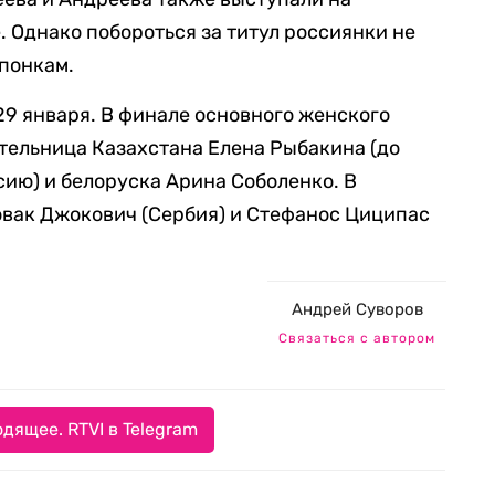
е. Однако побороться за титул россиянки не
японкам.
 29 января. В финале основного женского
тельница Казахстана Елена Рыбакина (до
сию) и белоруска Арина Соболенко. В
вак Джокович (Сербия) и Стефанос Циципас
Андрей Суворов
Связаться с автором
дящее. RTVI в Telegram