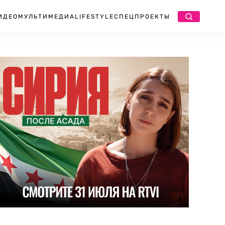
ИДЕО
МУЛЬТИМЕДИА
LIFESTYLE
СПЕЦПРОЕКТЫ