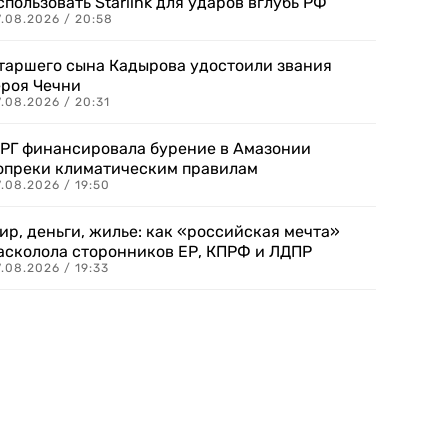
спользовать Starlink для ударов вглубь РФ
7.08.2026 / 20:58
таршего сына Кадырова удостоили звания
ероя Чечни
.08.2026 / 20:31
РГ финансировала бурение в Амазонии
опреки климатическим правилам
.08.2026 / 19:50
ир, деньги, жилье: как «российская мечта»
асколола сторонников ЕР, КПРФ и ЛДПР
.08.2026 / 19:33