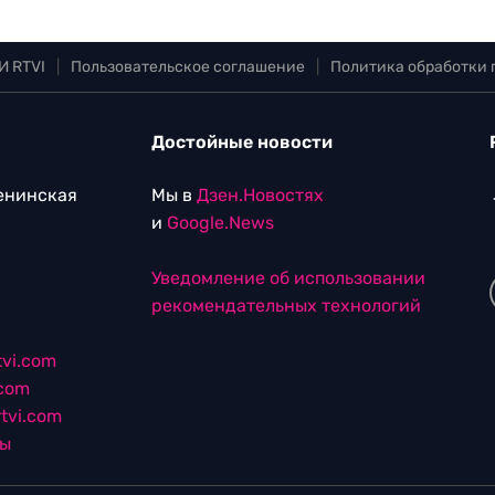
И RTVI
|
Пользовательское соглашение
|
Политика обработки
Достойные новости
Ленинская
Мы в
Дзен.Новостях
и
Google.News
Уведомление об использовании
рекомендательных технологий
vi.com
.com
tvi.com
лы