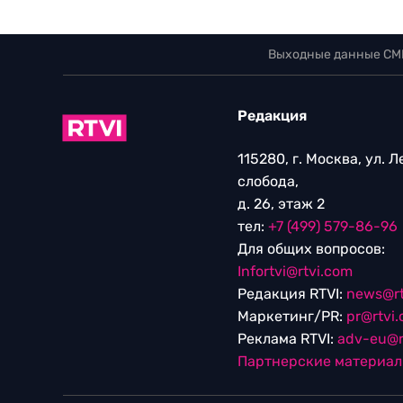
Выходные данные СМ
Редакция
115280, г. Москва, ул. 
слобода,
д. 26, этаж 2
тел:
+7 (499) 579-86-96
Для общих вопросов:
Infortvi@rtvi.com
Редакция RTVI:
news@rt
Маркетинг/PR:
pr@rtvi
Реклама RTVI:
adv-eu@r
Партнерские материа