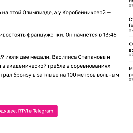
и
0
 на этой Олимпиаде, а у Коробейниковой —
С
Г
07
ивостоять француженки. Он начнется в 13:45
Ф
в
07
29 июля две медали. Василиса Степанова и
 в академической гребле в соревнованиях
М
грал бронзу в заплыве на 100 метров вольным
р
07
дящее. RTVI в Telegram