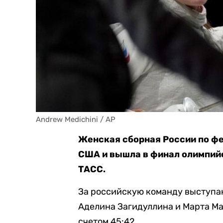
Andrew Medichini / AP
Женская сборная России по ф
США и вышла в финал олимпийс
ТАСС.
За российскую команду выступа
Аделина Загидуллина и Марта Ма
счетом 45:42.