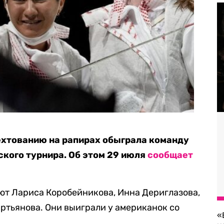
ехтованию на рапирах обыграла команду
кого турнира. Об этом 29 июля
сообщает
ют Лариса Коробейникова, Инна Дериглазова,
ртьянова. Они выиграли у американок со
«