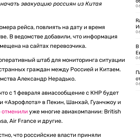
о
 начать эвакуацию россиян из Китая
06
R
мера рейса, повлиять на дату и время
И
0
тве. В ведомстве добавили, что информация
змещена на сайтах перевозчика.
В
Е
06
 оперативный штаб для мониторинга ситуации
остранных граждан между Россией и Китаем.
П
омства Александр Нерадько.
о
06
что с 1 февраля авиасообщение с КНР будет
и «Аэрофлота» в Пекин, Шанхай, Гуанчжоу и
о
отменили
уже многие авиакомпании: British
nsa, Air France и другие.
стно, что российские власти приняли