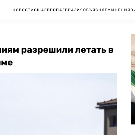
НОВОСТИ
США
ЕВРОПА
ЕВРАЗИЯ
ОБЪЯСНЯЕМ
МНЕНИЯ
В
иям разрешили летать в
име