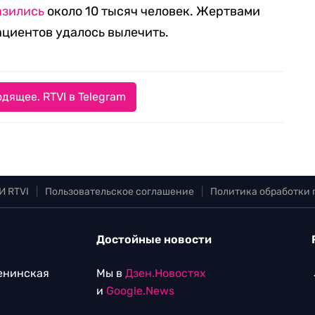
азились
около 10 тысяч человек. Жертвами
пациентов удалось вылечить.
дящее. RTVI в Telegram
И RTVI
|
Пользовательское соглашение
|
Политика обработки
Достойные новости
Ленинская
Мы в
Дзен.Новостях
и
Google.News