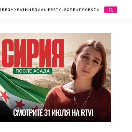
ИДЕО
МУЛЬТИМЕДИА
LIFESTYLE
СПЕЦПРОЕКТЫ