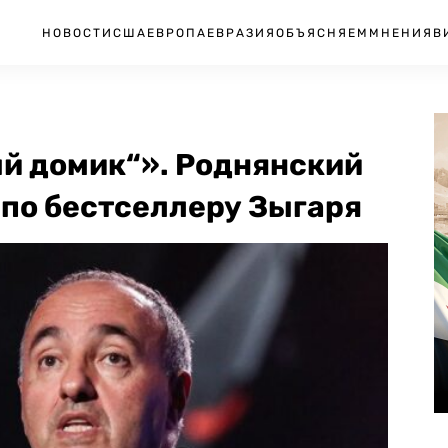
НОВОСТИ
США
ЕВРОПА
ЕВРАЗИЯ
ОБЪЯСНЯЕМ
МНЕНИЯ
В
й домик“». Роднянский
 по бестселлеру Зыгаря