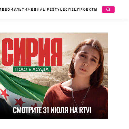
ИДЕО
МУЛЬТИМЕДИА
LIFESTYLE
СПЕЦПРОЕКТЫ