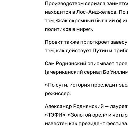
Производством сериала займется
находится в Лос-Анджелесе. По 
том, «как скромный бывший офиц
политиков в мире».
Проект также приоткроет завесу 
тем, как действует Путин и при
Сам Роднянский описывает прое
(американский сериал Бо Уиллим
«По сути, история проследит эв
режиссер.
Александр Роднянский — лауреат
«ТЭФИ», «Золотой орел» и четыр
известен как президент фестив