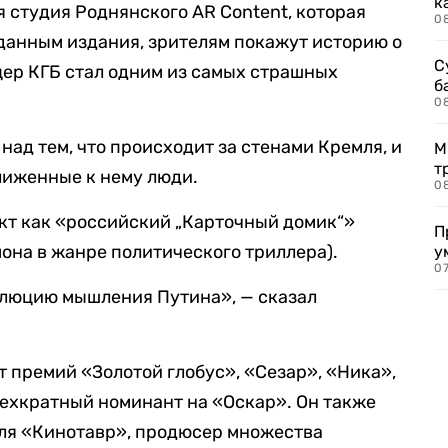
к
 студия Роднянского AR Content, которая
0
данным издания, зрителям покажут историю о
С
ер КГБ стал одним из самых страшных
б
0
над тем, что происходит за стенами Кремля, и
М
т
ближенные к нему люди.
0
кт как «российский „Карточный домик“»
П
она в жанре политического триллера).
у
07
олюцию мышления Путина», — сказал
 премий «Золотой глобус», «Сезар», «Ника»,
ехкратный номинант на «Оскар». Он также
аля «Кинотавр», продюсер множества