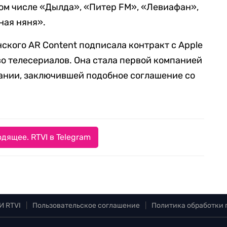
том числе «Дылда», «Питер FM», «Левиафан»,
ная няня».
ского AR Content подписала контракт с Apple
во телесериалов. Она стала первой компанией
ании, заключившей подобное соглашение со
дящее. RTVI в Telegram
И RTVI
|
Пользовательское соглашение
|
Политика обработки