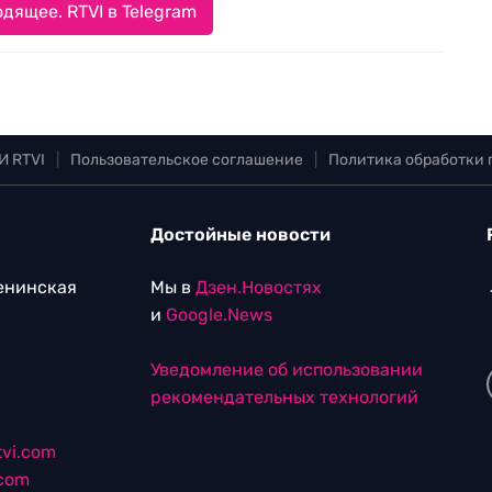
дящее. RTVI в Telegram
И RTVI
|
Пользовательское соглашение
|
Политика обработки
Достойные новости
Ленинская
Мы в
Дзен.Новостях
и
Google.News
Уведомление об использовании
рекомендательных технологий
vi.com
.com