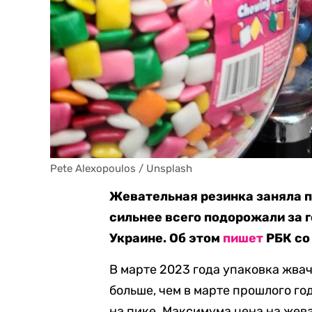
Pete Alexopoulos / Unsplash
Жевательная резинка заняла п
сильнее всего подорожали за г
Украине. Об этом
пишет
РБК со
В марте 2023 года упаковка жвач
больше, чем в марте прошлого го
на пике. Максимума цена на жев