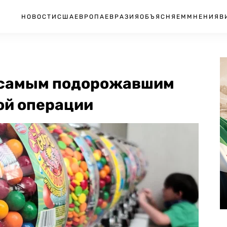
НОВОСТИ
США
ЕВРОПА
ЕВРАЗИЯ
ОБЪЯСНЯЕМ
МНЕНИЯ
В
у самым подорожавшим
ой операции