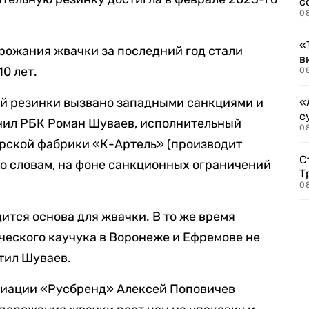
с
0
«
рожания жвачки за последний год стали
в
0 лет.
0
й резинки вызвано западными санкциями и
«
с
снил РБК Роман Шуваев, исполнительный
08
рской фабрики «К-Артель» (производит
С
го словам, на фоне санкционных ограничений
Т
08
дится основа для жвачки. В то же время
ческого каучука в Воронеже и Ефремове не
етил Шуваев.
циации «Русбренд» Алексей Поповичев