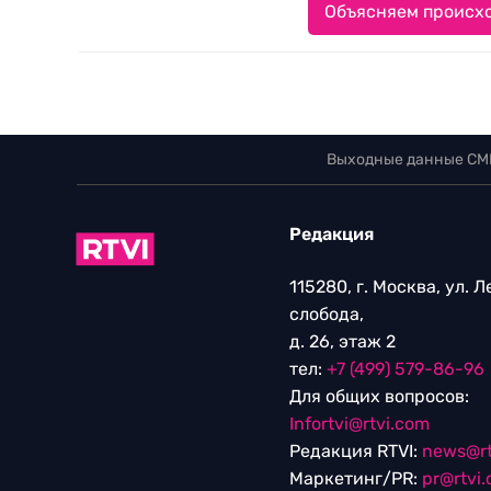
Объясняем происхо
Выходные данные СМ
Редакция
115280, г. Москва, ул. 
слобода,
д. 26, этаж 2
тел:
+7 (499) 579-86-96
Для общих вопросов:
Infortvi@rtvi.com
Редакция RTVI:
news@rt
Маркетинг/PR:
pr@rtvi