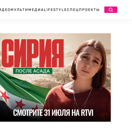
ИДЕО
МУЛЬТИМЕДИА
LIFESTYLE
СПЕЦПРОЕКТЫ