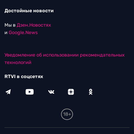
Достойные новости
Мы в
Дзен.Новостях
и
Google.News
Уведомление об использовании рекомендательных
технологий
RTVI в соцсетях
18+