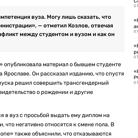
С
07
мпетенция вуза. Могу лишь сказать, что
«
нистрации», — отметил Козлов, отвечая
а
07
онфликт между студентом и вузом и как он
«
р
07
а» опубликовала материал о бывшем студенте
«
а Ярославе. Он рассказал изданию, что спустя
Р
ыпуска решил совершить трансгендерный
07
свидетельство о рождении и другие
ся в вуз с просьбой выдать ему диплом на
и, что негативно относятся к смене пола. В
ропе» также объяснили, что отказываются