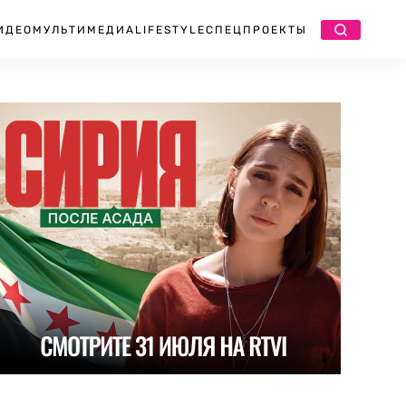
ИДЕО
МУЛЬТИМЕДИА
LIFESTYLE
СПЕЦПРОЕКТЫ