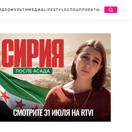
ИДЕО
МУЛЬТИМЕДИА
LIFESTYLE
СПЕЦПРОЕКТЫ