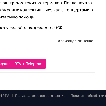
р экстремистских материалов. После начала
 Украине коллектив выезжал с концертами в
нитарную помощь.
истической и запрещена в РФ
Александр Мищенко
дящее. RTVI в Telegram
И RTVI
|
Пользовательское соглашение
|
Политика обработки