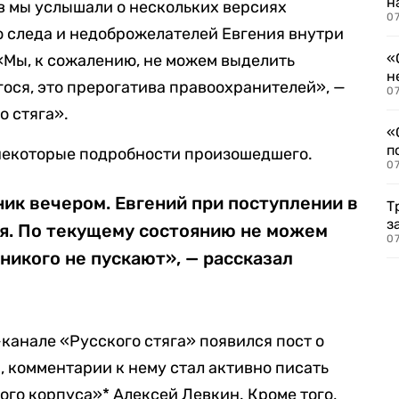
н
в мы услышали о нескольких версиях
07
 следа и недоброжелателей Евгения внутри
«
 «Мы, к сожалению, не можем выделить
н
ося, это прерогатива правоохранителей», —
07
о стяга».
«
п
 некоторые подробности произошедшего.
07
ик вечером. Евгений при поступлении в
Т
з
ия. По текущему состоянию не можем
07
 никого не пускают», — рассказал
м-канале «Русского стяга» появился пост о
, комментарии к нему стал активно писать
ого корпуса»* Алексей Левкин. Кроме того,