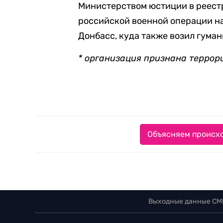
Министерством юстиции в реест
российской военной операции на
Донбасс, куда также возил гума
* организация признана террор
Объясняем происхо
Выходные данные СМ