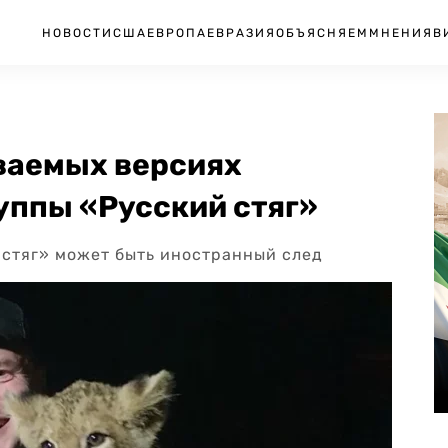
НОВОСТИ
США
ЕВРОПА
ЕВРАЗИЯ
ОБЪЯСНЯЕМ
МНЕНИЯ
В
иваемых версиях
уппы «Русский стяг»
 стяг» может быть иностранный след