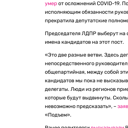
умер
от осложнений COVID-19. По
исполняющим обязанности руков
прекратила депутатские полном
Председателя ЛДПР выберут на с
имена кандидатов на этот пост.
«Это две разные ветви. Здесь д
непосредственного руководителя
общепартийная, между собой эти
кандидатов мы пока не высказыва
делегаты. Люди из регионов прие
которые будут выдвинуты. Скольк
невозможно предсказать», –
зая
«Подъем».
Ранее политологи
высказывали
R