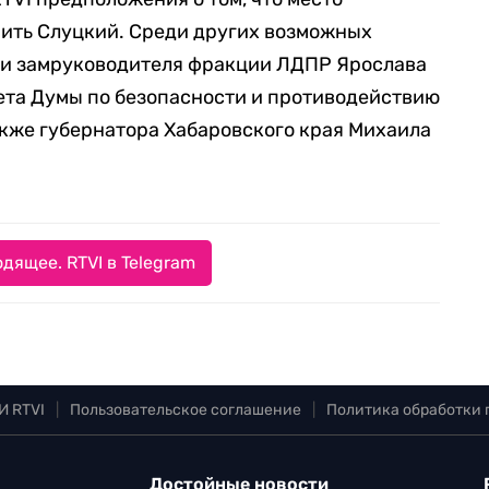
ить Слуцкий. Среди других возможных
али замруководителя фракции ЛДПР Ярослава
ета Думы по безопасности и противодействию
акже губернатора Хабаровского края Михаила
дящее. RTVI в Telegram
И RTVI
|
Пользовательское соглашение
|
Политика обработки
Достойные новости