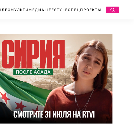
ИДЕО
МУЛЬТИМЕДИА
LIFESTYLE
СПЕЦПРОЕКТЫ