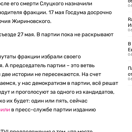
о
сле его смерти Слуцкого назначили
06
одителя фракции. 17 мая Госдума досрочно
R
очия Жириновского.
И
0
ъезде 27 мая. В партии пока не раскрывают
В
Е
06
епутаты фракции избрали своего
. А председатель партии – это ветвь
П
 две истории не пересекаются. На счет
о
06
емся, у нас демократизм в партии, всё решат
дут и проголосуют за одного из кандидатов,
о их будет: один или пять, сейчас
вили
в пресс-службе партии изданию
TVI предположения о том, что место