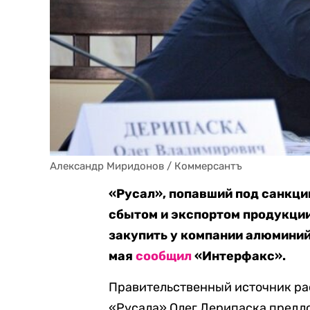
Александр Миридонов / Коммерсантъ
«Русал», попавший под санкц
сбытом и экспортом продукции
закупить у компании алюминий
мая
сообщил
«Интерфакс».
Правительственный источник ра
«Русала» Олег Дерипаска предл