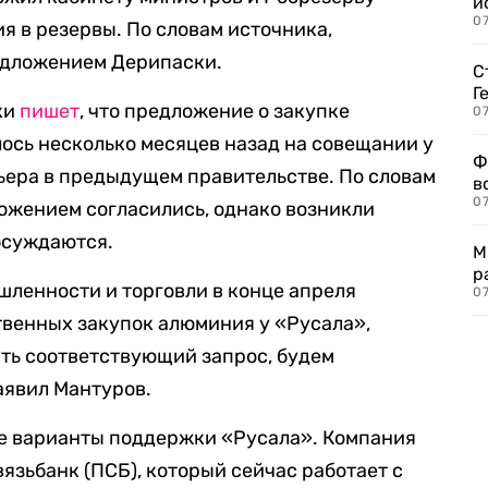
и
0
я в резервы. По словам источника,
едложением Дерипаски.
С
Г
ки
пишет
, что предложение о закупке
07
ось несколько месяцев назад на совещании у
Ф
ьера в предыдущем правительстве. По словам
в
07
ложением согласились, однако возникли
бсуждаются.
М
р
ленности и торговли в конце апреля
07
твенных закупок алюминия у «Русала»,
ть соответствующий запрос, будем
аявил Мантуров.
е варианты поддержки «Русала». Компания
язьбанк (ПСБ), который сейчас работает с