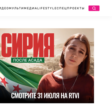
ИДЕО
МУЛЬТИМЕДИА
LIFESTYLE
СПЕЦПРОЕКТЫ