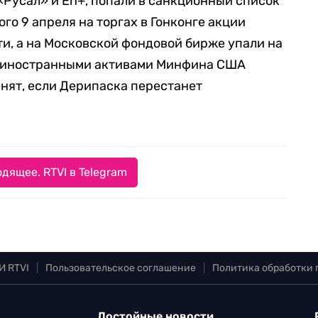
 «Русал» и En+, попали в санкционный список
го 9 апреля на торгах в Гонконге акции
и, а на Московской фондовой бирже упали на
а иностранными активами Минфина США
енят, если Дерипаска перестанет
дящее. RTVI в Telegram
И RTVI
|
Пользовательское соглашение
|
Политика обработки
Достойные новости