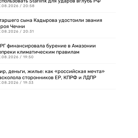
спользовать Starlink для ударов вглубь РФ
7.08.2026 / 20:58
таршего сына Кадырова удостоили звания
ероя Чечни
.08.2026 / 20:31
РГ финансировала бурение в Амазонии
опреки климатическим правилам
.08.2026 / 19:50
ир, деньги, жилье: как «российская мечта»
асколола сторонников ЕР, КПРФ и ЛДПР
.08.2026 / 19:33