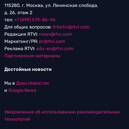
115280, г. Москва, ул. Ленинская слобода,
д. 26, этаж 2
тел:
+7 (499) 579-86-96
Для общих вопросов:
Infortvi@rtvi.com
Редакция RTVI:
news@rtvi.com
Маркетинг/PR:
pr@rtvi.com
Реклама RTVI:
adv-eu@rtvi.com
Партнерские материалы
Достойные новости
Мы в
Дзен.Новостях
и
Google.News
Уведомление об использовании рекомендательных
технологий