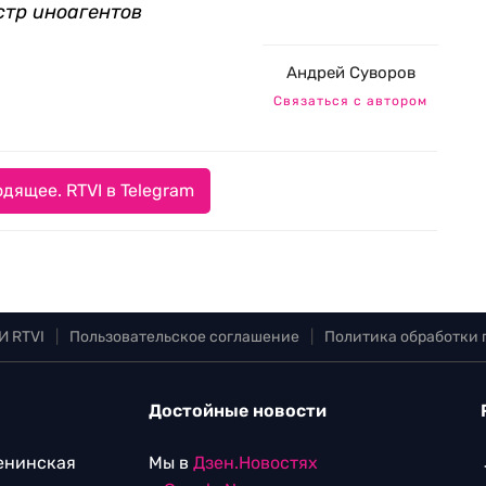
стр иноагентов
Андрей Суворов
Связаться с автором
дящее. RTVI в Telegram
И RTVI
|
Пользовательское соглашение
|
Политика обработки
Достойные новости
Ленинская
Мы в
Дзен.Новостях