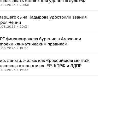
спользовать Starlink для ударов вглубь РФ
7.08.2026 / 20:58
таршего сына Кадырова удостоили звания
ероя Чечни
.08.2026 / 20:31
РГ финансировала бурение в Амазонии
опреки климатическим правилам
.08.2026 / 19:50
ир, деньги, жилье: как «российская мечта»
асколола сторонников ЕР, КПРФ и ЛДПР
.08.2026 / 19:33