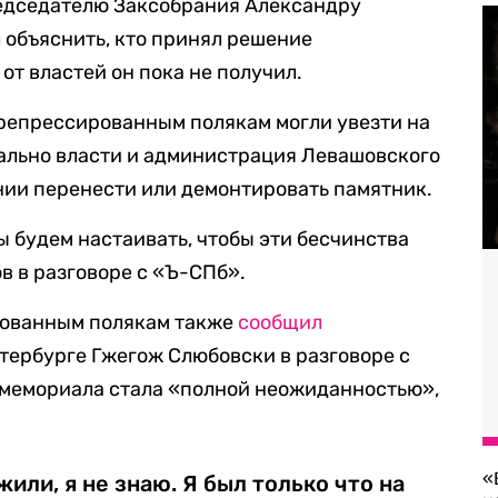
редседателю Заксобрания Александру
л объяснить, кто принял решение
от властей он пока не получил.
 репрессированным полякам могли увезти на
ально власти и администрация Левашовского
нии перенести или демонтировать памятник.
ы будем настаивать, чтобы эти бесчинства
в в разговоре с «Ъ-СПб».
рованным полякам также
сообщил
тербурге Гжегож Слюбовски в разговоре с
 мемориала стала «полной неожиданностью»,
«
или, я не знаю. Я был только что на