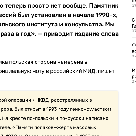
и
го теперь просто нет вообще. Памятник
0
ссий был установлен в начале 1990-х,
С
ольского института и консульства. Мы
Г
07
раза в год», — приводит издание слова
Ф
в
07
ика польская сторона намерена в
М
официальную ноту в российский МИД, пишет
р
07
кой операции» НКВД, расстрелянных в
рора, был открыт в 1993 году генконсульством
 На кресте по-польски и по-русски написано:
стеле: «Памяти поляков—жертв массовых