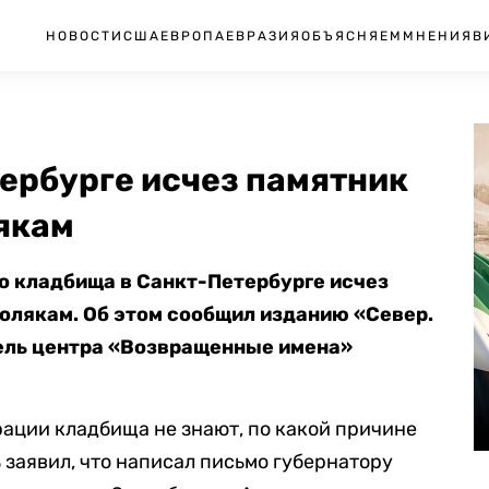
НОВОСТИ
США
ЕВРОПА
ЕВРАЗИЯ
ОБЪЯСНЯЕМ
МНЕНИЯ
В
ербурге исчез памятник
якам
о кладбища в Санкт-Петербурге исчез
олякам. Об этом сообщил изданию «Север.
тель центра «Возвращенные имена»
рации кладбища не знают, по какой причине
 заявил, что написал письмо губернатору