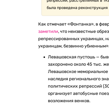
репрессий, расстрелянных в 193
была проведена реконструкция
Как отмечает «Фонтанка», в фе
заметили
, что неизвестные обрез
репрессированных украинцах, на
украинцам, безвинно убиенным»
Левашовская пустошь — быв
захоронено около 45 тыс. же
Левашовское мемориальное 
наследия регионального зна
политических репрессий (3
организует автобусные пое
возложения венков.