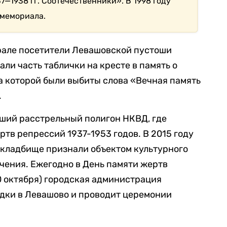
7—1938 гг. Соотечественники». В 1998 году
 мемориала.
врале посетители Левашовской пустоши
али часть таблички на кресте в память о
 которой были выбиты слова «Вечная память
.
ший расстрельный полигон НКВД, где
ртв репрессий 1937-1953 годов. В 2015 году
кладбище признали объектом культурного
чения. Ежегодно в День памяти жертв
0 октября) городская администрация
здки в Левашово и проводит церемонии