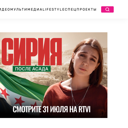
ИДЕО
МУЛЬТИМЕДИА
LIFESTYLE
СПЕЦПРОЕКТЫ