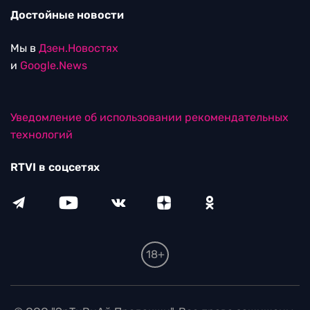
Достойные новости
Мы в
Дзен.Новостях
и
Google.News
Уведомление об использовании рекомендательных
технологий
RTVI в соцсетях
18+