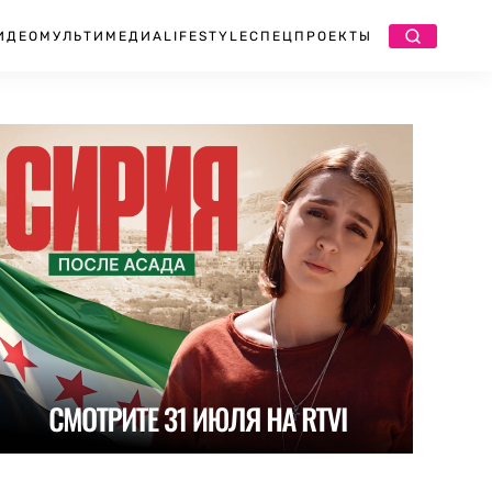
ИДЕО
МУЛЬТИМЕДИА
LIFESTYLE
СПЕЦПРОЕКТЫ