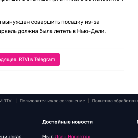
ыл вынужден совершить посадку из-за
еркель должна была лететь в Нью-Дели.
дящее. RTVI в Telegram
И RTVI
|
Пользовательское соглашение
|
Политика обработки
Достойные новости
Ленинская
Мы в
Дзен.Новостях