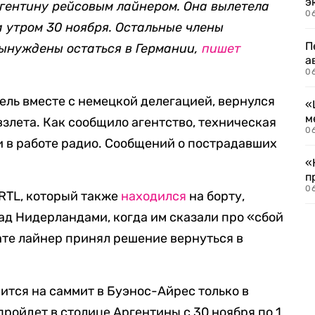
э
ргентину рейсовым лайнером. Она вылетела
06
 утром 30 ноября. Остальные члены
П
ынуждены остаться в Германии,
пишет
а
06
ель вместе с немецкой делегацией, вернулся
«
м
взлета. Как сообщило агентство, техническая
06
и в работе радио. Сообщений о пострадавших
«
п
06
RTL, который также
находился
на борту,
над Нидерландами, когда им сказали про «сбой
ате лайнер принял решение вернуться в
ится на саммит в Буэнос-Айрес только в
пройдет в столице Аргентины с 30 ноября по 1