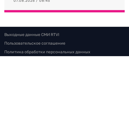
07.08.2026 / 08:45
Выходные данные СМИ RTVI
Пользовательское соглашение
Политика обработки персональных данных
Редакция
115280, г. Москва, ул. Ленинская слобода,
д. 26, этаж 2
тел:
+7 (499) 579-86-96