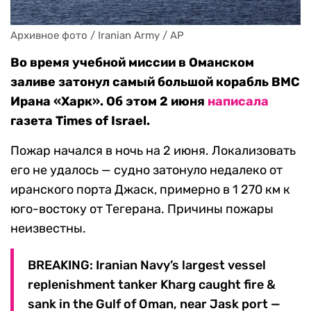
Архивное фото / Iranian Army / AP
Во время учебной миссии в Оманском
заливе затонул самый большой корабль ВМС
Ирана «Харк». Об этом 2 июня
написала
газета Times of Israel.
Пожар начался в ночь на 2 июня. Локализовать
его не удалось — судно затонуло недалеко от
иранского порта Джаск, примерно в 1 270 км к
юго-востоку от Тегерана. Причины пожары
неизвестны.
BREAKING: Iranian Navy’s largest vessel
replenishment tanker Kharg caught fire &
sank in the Gulf of Oman, near Jask port —