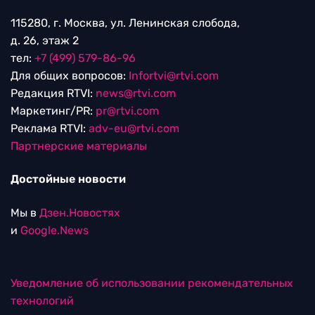
115280, г. Москва, ул. Ленинская слобода,
д. 26, этаж 2
тел:
+7 (499) 579-86-96
Для общих вопросов:
Infortvi@rtvi.com
Редакция RTVI:
news@rtvi.com
Маркетинг/PR:
pr@rtvi.com
Реклама RTVI:
adv-eu@rtvi.com
Партнерские материалы
Достойные новости
Мы в
Дзен.Новостях
и
Google.News
Уведомление об использовании рекомендательных
технологий