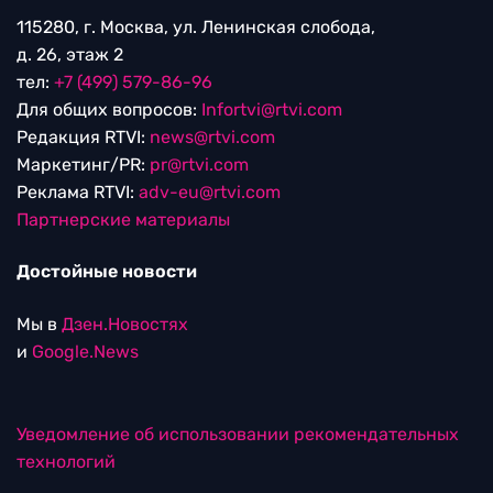
115280, г. Москва, ул. Ленинская слобода,
д. 26, этаж 2
тел:
+7 (499) 579-86-96
Для общих вопросов:
Infortvi@rtvi.com
Редакция RTVI:
news@rtvi.com
Маркетинг/PR:
pr@rtvi.com
Реклама RTVI:
adv-eu@rtvi.com
Партнерские материалы
Достойные новости
Мы в
Дзен.Новостях
и
Google.News
Уведомление об использовании рекомендательных
технологий