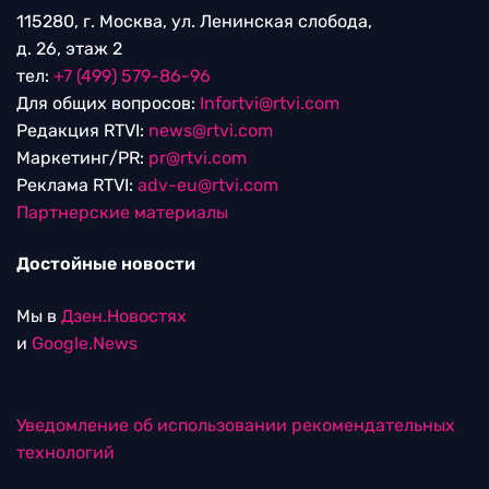
115280, г. Москва, ул. Ленинская слобода,
д. 26, этаж 2
тел:
+7 (499) 579-86-96
Для общих вопросов:
Infortvi@rtvi.com
Редакция RTVI:
news@rtvi.com
Маркетинг/PR:
pr@rtvi.com
Реклама RTVI:
adv-eu@rtvi.com
Партнерские материалы
Достойные новости
Мы в
Дзен.Новостях
и
Google.News
Уведомление об использовании рекомендательных
технологий