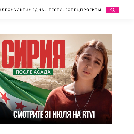
ИДЕО
МУЛЬТИМЕДИА
LIFESTYLE
СПЕЦПРОЕКТЫ