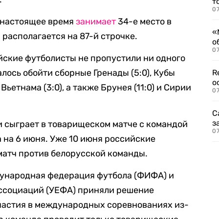
т
07
 настоящее время
занимает
34-е место в
«
располагается на 87-й строчке.
о
07
йские футболисты не пропустили ни одного
алось обойти сборные Гренады (5:0), Кубы
R
о
), Вьетнама (3:0), а также Брунея (11:0) и Сирии
07
С
з
 сыграет в товарищеском матче с командой
07
 на 6 июня. Уже 10 июня российские
матч против белорусской команды.
дународная федерация футбола (ФИФА) и
ссоциаций (УЕФА) приняли решение
частия в международных соревнованиях из-