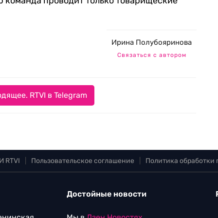
ор команда проводит только товарищеские
Ирина Полубояринова
Связаться с автором
дящее. RTVI в Telegram
И RTVI
|
Пользовательское соглашение
|
Политика обработки
Достойные новости
Ленинская
Мы в
Дзен.Новостях