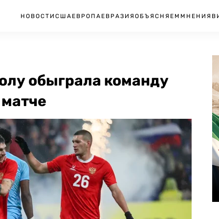
НОВОСТИ
США
ЕВРОПА
ЕВРАЗИЯ
ОБЪЯСНЯЕМ
МНЕНИЯ
В
болу обыграла команду
 матче