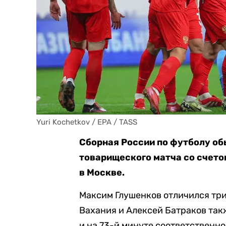
Yuri Kochetkov / EPA / TASS
Сборная России по футболу об
товарищеского матча со счето
в Москве.
Максим Глушенков отличился триж
Вахания и Алексей Батраков такж
и на 73-й минуте соответственно