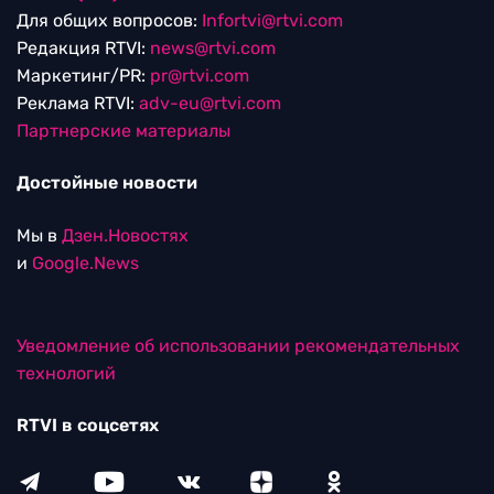
Для общих вопросов:
Infortvi@rtvi.com
Редакция RTVI:
news@rtvi.com
Маркетинг/PR:
pr@rtvi.com
Реклама RTVI:
adv-eu@rtvi.com
Партнерские материалы
Достойные новости
Мы в
Дзен.Новостях
и
Google.News
Уведомление об использовании рекомендательных
технологий
RTVI в соцсетях