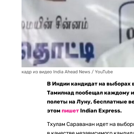
кадр из видео India Ahead News / YouTube
В Индии кандидат на выборах 
Тамилнад пообещал каждому из
полеты на Луну, бесплатные в
этом
пишет
Indian Express.
Тхулам Сараванан идет на выборы
в качестве независимого кандид