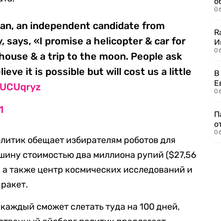
о
06
an, an independent candidate from
R
 says, «I promise a helicopter & car for
И
0
house & a trip to the moon. People ask
elieve it is possible but will cost us a little
В
Е
AUCUqryz
06
1
П
о
06
олитик обещает избирателям роботов для
шину стоимостью два миллиона рупий ($27,56
, а также центр космических исследований и
 ракет.
о каждый сможет слетать туда на 100 дней,