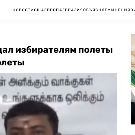
НОВОСТИ
США
ЕВРОПА
ЕВРАЗИЯ
ОБЪЯСНЯЕМ
МНЕНИЯ
В
щал избирателям полеты
толеты