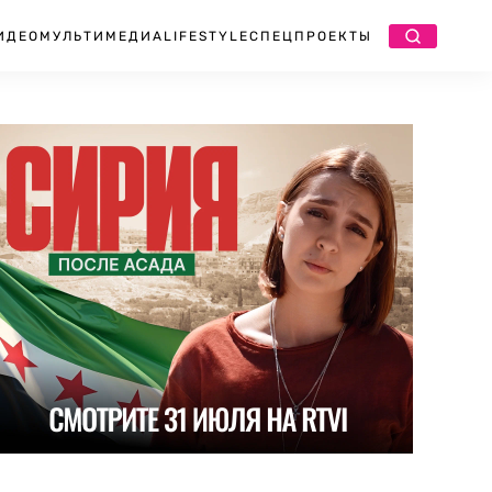
ИДЕО
МУЛЬТИМЕДИА
LIFESTYLE
СПЕЦПРОЕКТЫ