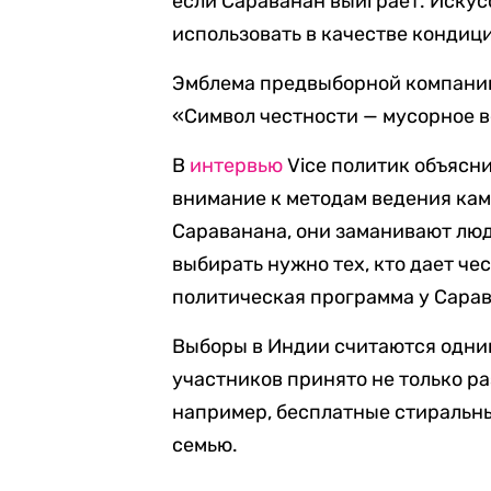
если Сараванан выиграет. Искус
использовать в качестве кондиц
Эмблема предвыборной компании
«Символ честности — мусорное в
В
интервью
Vice политик объясн
внимание к методам ведения кам
Сараванана, они заманивают люд
выбирать нужно тех, кто дает че
политическая программа у Сарав
Выборы в Индии считаются одним
участников принято не только ра
например, бесплатные стиральн
семью.