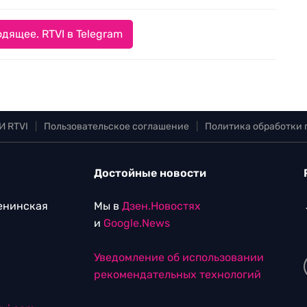
дящее. RTVI в Telegram
И RTVI
|
Пользовательское соглашение
|
Политика обработки
Достойные новости
Ленинская
Мы в
Дзен.Новостях
и
Google.News
Уведомление об использовании
рекомендательных технологий