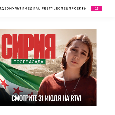
ИДЕО
МУЛЬТИМЕДИА
LIFESTYLE
СПЕЦПРОЕКТЫ