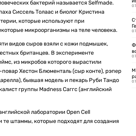
и
овеческих бактерий называется Selfmade.
0
паха Сиссель Толаас и биолог Кристина
С
ктерии, которые используют при
Г
екоторые микроорганизмы на теле человека.
07
ти видов сыров взяли с кожи подмышек,
Ф
в
звестных британцев. В эксперименте
07
ймс, из микробов которого вырастили
М
повар Хестон Блюменталь (сыр конте), рэпер
р
царелла), бывшая модель и пекарь Руби Тандо
07
окалист группы Madness Саггс (английский
английской лаборатории Open Cell
 те штаммы, которые подходят для создания