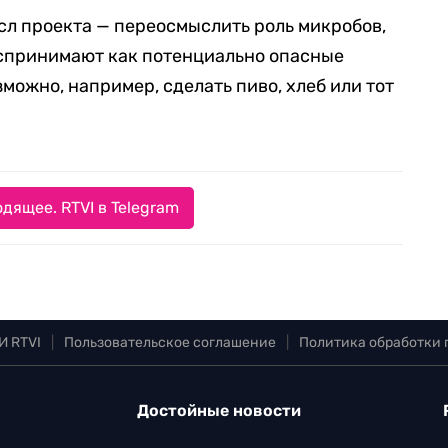
ысл проекта — переосмыслить роль микробов,
оспринимают как потенциально опасные
зможно, например, сделать пиво, хлеб или тот
дящее. RTVI в Telegram
И RTVI
|
Пользовательское соглашение
|
Политика обработки
Достойные новости