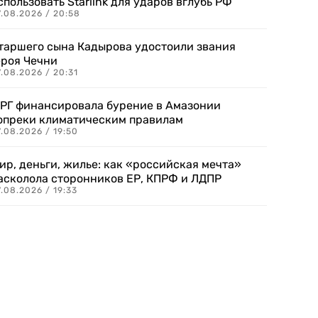
спользовать Starlink для ударов вглубь РФ
7.08.2026 / 20:58
таршего сына Кадырова удостоили звания
ероя Чечни
.08.2026 / 20:31
РГ финансировала бурение в Амазонии
опреки климатическим правилам
.08.2026 / 19:50
ир, деньги, жилье: как «российская мечта»
асколола сторонников ЕР, КПРФ и ЛДПР
.08.2026 / 19:33