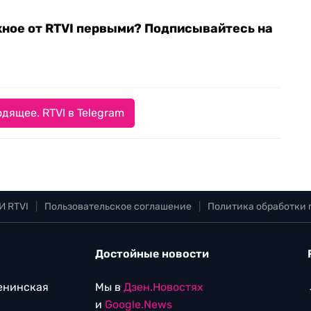
жное от RTVI первыми? Подписывайтесь на
дящее. RTVI в Telegram
И RTVI
|
Пользовательское соглашение
|
Политика обработки
Достойные новости
Ленинская
Мы в
Дзен.Новостях
и
Google.News