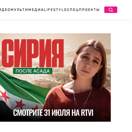
ИДЕО
МУЛЬТИМЕДИА
LIFESTYLE
СПЕЦПРОЕКТЫ