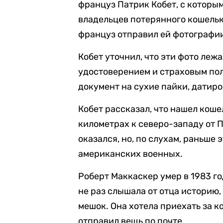
француз Патрик Кобет, с которым
владельцев потерянного кошелька
француз отправил ей фотографии,
Кобет уточнил, что эти фото леж
удостоверением и страховым поли
документ на сухие пайки, датир
Кобет рассказал, что нашел коше
километрах к северо-западу от П
оказался, но, по слухам, раньше
американских военных.
Роберт Маккаскер умер в 1983 год
не раз слышала от отца историю,
мешок. Она хотела приехать за к
отправил вещь по почте.