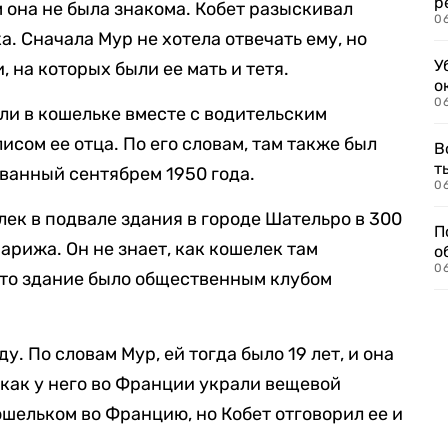
р
 она не была знакома. Кобет разыскивал
06
. Сначала Мур не хотела отвечать ему, но
У
 на которых были ее мать и тетя.
о
06
али в кошельке вместе с водительским
сом ее отца. По его словам, там также был
В
т
ованный сентябрем 1950 года.
06
лек в подвале здания в городе Шательро в 300
П
арижа. Он не знает, как кошелек там
о
06
 это здание было общественным клубом
у. По словам Мур, ей тогда было 19 лет, и она
 как у него во Франции украли вещевой
ошельком во Францию, но Кобет отговорил ее и