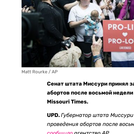
Matt Rourke / AP
Сенат штата Миссури принял з
абортов после восьмой недели
Missouri Times.
UPD.
Губернатор штата Миссури
проведения абортов после восьм
сообщило
агентство AP.