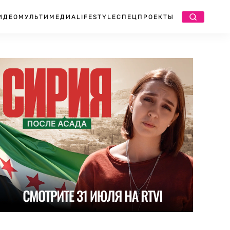
ИДЕО
МУЛЬТИМЕДИА
LIFESTYLE
СПЕЦПРОЕКТЫ