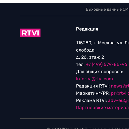
Выходные данные СМ
Редакция
115280, г. Москва, ул. 
слобода,
д. 26, этаж 2
тел:
+7 (499) 579-86-96
Для общих вопросов:
Infortvi@rtvi.com
Редакция RTVI:
news@rt
Маркетинг/PR:
pr@rtvi
Реклама RTVI:
adv-eu@r
Партнерские материа