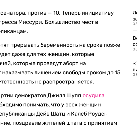
сенатора, против — 10. Теперь инициативу
Л
з
гресса Миссури. Большинство мест в
0
бликанцам.
В
с
етят прерывать беременность на сроке позже
0
удет даже для тех женщин, которые
чей, которые проведут аборт на
«
в
 наказывать лишением свободы сроком до 15
0
етственность не распространяется.
партии демократов Джилл Шупп
осудила
обходимо понимать, что у всех женщин
спубликанцы Дейв Шатц и Калеб Роуден
ние, поздравив жителей штата с принятием