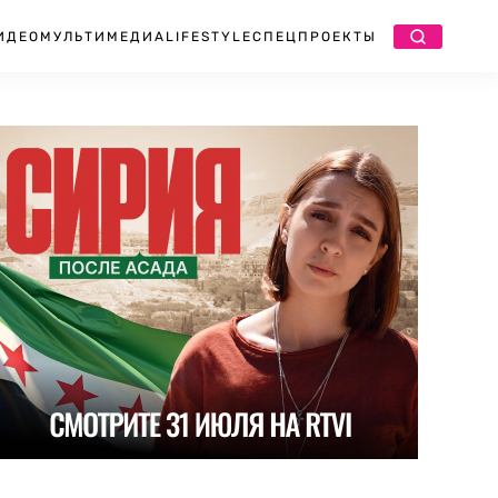
ИДЕО
МУЛЬТИМЕДИА
LIFESTYLE
СПЕЦПРОЕКТЫ