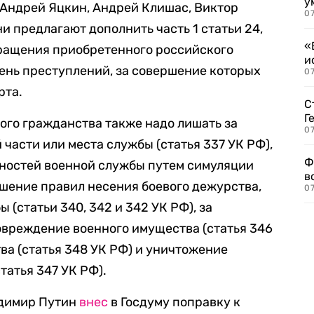
у
Андрей Яцкин, Андрей Клишас, Виктор
07
и предлагают дополнить часть 1 статьи 24,
«
кращения приобретенного российского
и
ень преступлений, за совершение которых
0
рта.
С
Г
ого гражданства также надо лишать за
07
части или места службы (статья 337 УК РФ),
Ф
нностей военной службы путем симуляции
в
ушение правил несения боевого дежурства,
07
 (статьи 340, 342 и 342 УК РФ), за
вреждение военного имущества (статья 346
ва (статья 348 УК РФ) и уничтожение
татья 347 УК РФ).
адимир Путин
внес
в Госдуму поправку к