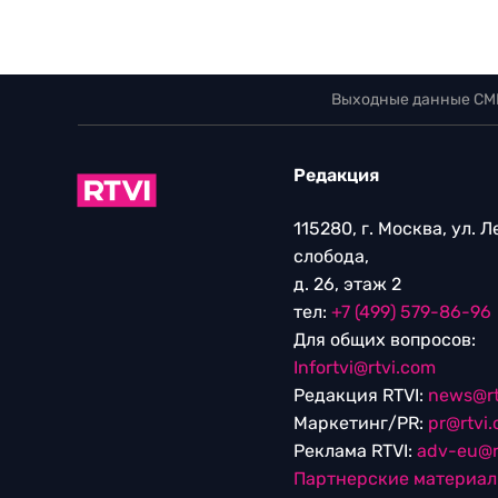
Выходные данные СМ
Редакция
115280, г. Москва, ул. 
слобода,
д. 26, этаж 2
тел:
+7 (499) 579-86-96
Для общих вопросов:
Infortvi@rtvi.com
Редакция RTVI:
news@rt
Маркетинг/PR:
pr@rtvi
Реклама RTVI:
adv-eu@r
Партнерские материа